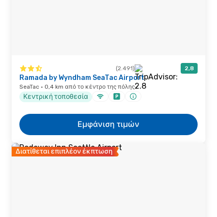
(2.491)
2,8
Ramada by Wyndham SeaTac Airport
SeaTac · 0,4 km από το κέντρο της πόλης
Κεντρική τοποθεσία
Εμφάνιση τιμών
Διατίθεται επιπλέον έκπτωση