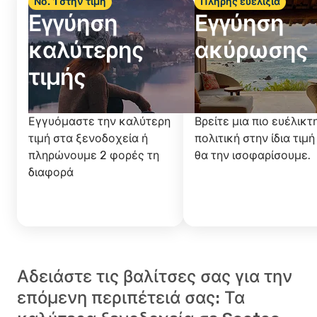
Νο. 1 στην τιμή
Πλήρης ευελιξία
Εγγύηση
Εγγύηση
καλύτερης
ακύρωσης
τιμής
Εγγυόμαστε την καλύτερη
Βρείτε μια πιο ευέλικτ
τιμή στα ξενοδοχεία ή
πολιτική στην ίδια τιμή
πληρώνουμε 2 φορές τη
θα την ισοφαρίσουμε.
διαφορά
Αδειάστε τις βαλίτσες σας για την
επόμενη περιπέτειά σας: Τα