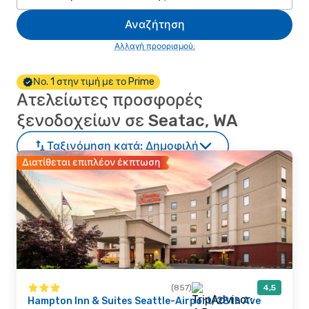
Αναζήτηση
Αλλαγή προορισμού;
Νο. 1 στην τιμή με το Prime
Ατελείωτες προσφορές
ξενοδοχείων σε Seatac, WA
Ταξινόμηση κατά:
Δημοφιλή
Διατίθεται επιπλέον έκπτωση
(857)
4,5
Hampton Inn & Suites Seattle-Airport/28th Ave