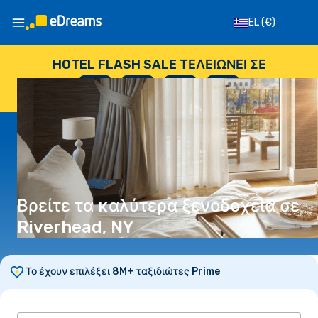
EL
(€)
HOTEL FLASH SALE ΤΕΛΕΙΏΝΕΙ ΣΕ
--
:
--
:
--
:
--
ΗΜΈΡΕΣ
ΏΡΕΣ
ΛΕΠΤΆ
ΔΕΥΤΕΡΌΛΕΠΤΑ
Βρείτε τα καλύτερα ξενοδοχεία σε
Riverhead, NY
Το έχουν επιλέξει 8M+ ταξιδιώτες Prime