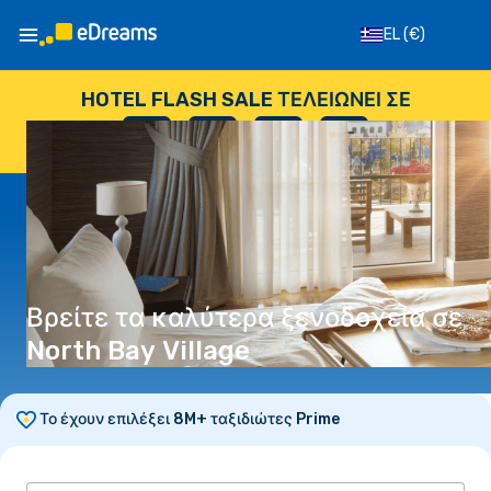
EL
(€)
HOTEL FLASH SALE ΤΕΛΕΙΏΝΕΙ ΣΕ
--
:
--
:
--
:
--
ΗΜΈΡΕΣ
ΏΡΕΣ
ΛΕΠΤΆ
ΔΕΥΤΕΡΌΛΕΠΤΑ
Βρείτε τα καλύτερα ξενοδοχεία σε
North Bay Village
Το έχουν επιλέξει 8M+ ταξιδιώτες Prime