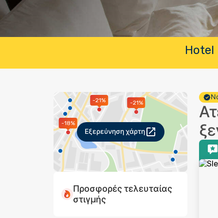
Hotel 
Νο
-21%
-21%
Ατ
-18%
ξε
Εξερεύνηση χάρτη
Προσφορές τελευταίας
στιγμής