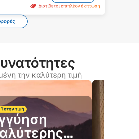
Διατίθεται επιπλέον έκπτωση
σφορές
δυνατότητες
ένη την καλύτερη τιμή
 1 στην τιμή
γγύηση
αλύτερης