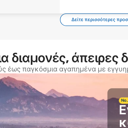
Δείτε περισσότερες προ
α διαμονές, άπειρες 
ύς έως παγκόσμια αγαπημένα με εγγυημ
Νο.
Ε
κ