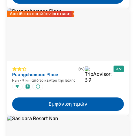
Διατίθεται επιπλέον έκπτωση
(19)
3,9
Puangchompoo Place
Nan · 9 km από το κέντρο της πόλης
Εμφάνιση τιμών