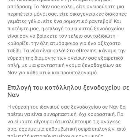
απόδραση; Το Ναν σας καλεί, είτε ονειρεύεστε μια
περιπέτεια μόνοι σας, είτε οικογενειακές διακοπές
γεμάτες γέλιο, είτε ένα ρομαντικό ραντεβού! Και
πιστέψτε μας, η επιλογή του σωστού ξενοδοχείου
είναι σαν να βρίσκετε τον τέλειο συνταξιδιώτη -
καθορίζει την όλη ατμόσφαιρα για ένα αξέχαστο
ταξίδι. Τα νέα είναι καλά! Στο eDreams, κάναμε την
εύρεση της διαμονής των ονείρων σας εξαιρετικά
απλή, με μια φανταστική γκάμα
ξενοδοχείων σε
Ναν
για κάθε στυλ και προϋπολογισμό.
Επιλογή του κατάλληλου ξενοδοχείου σε
Ναν
Η εύρεση του ιδανικού σας ξενοδοχείου σε Ναν θα
πρέπει να είναι συναρπαστική, όχι κουραστική. Για
να είμαστε σίγουροι ότι καλύπτουμε τις ανάγκες
σας, έχουμε μια εκθαμβωτική σειρά επιλογών, από
πολυτελή καταφύγια μέχρι οικονομικούς