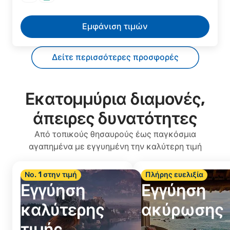
Εμφάνιση τιμών
Δείτε περισσότερες προσφορές
Εκατομμύρια διαμονές,
άπειρες δυνατότητες
Από τοπικούς θησαυρούς έως παγκόσμια
αγαπημένα με εγγυημένη την καλύτερη τιμή
Νο. 1 στην τιμή
Πλήρης ευελιξία
Εγγύηση
Εγγύηση
καλύτερης
ακύρωσης
τιμής