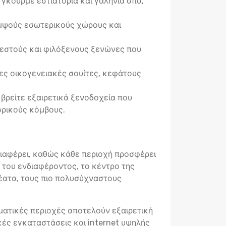
γκουρμέ εστιατόρια και γαλήνια σπα,
κομψούς εσωτερικούς χώρους και
ζεστούς και φιλόξενους ξενώνες που
ς οικογενειακές σουίτες, κεφάτους
 βρείτε εξαιρετικά ξενοδοχεία που
ορικούς κόμβους.
διαφέρει, καθώς κάθε περιοχή προσφέρει
ο του ενδιαφέροντος, το κέντρο της
θέατα, τους πιο πολυσύχναστους
ηματικές περιοχές αποτελούν εξαιρετική
κές εγκαταστάσεις και internet υψηλής