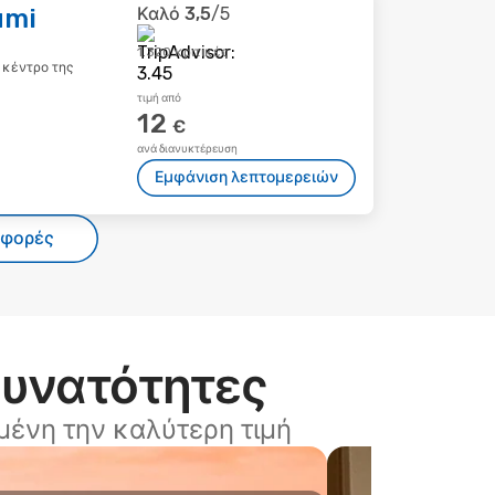
umi
Καλό
3,5
/5
1.320 κριτικές
 κέντρο της
τιμή από
12
€
ανά διανυκτέρευση
Εμφάνιση λεπτομερειών
σφορές
δυνατότητες
ένη την καλύτερη τιμή