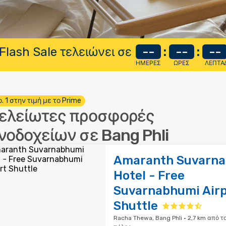
Flash Sale τελειώνει σε
--
:
--
:
--
ΗΜΈΡΕΣ
ΏΡΕΣ
ΛΕΠΤΆ
. 1 στην τιμή με το Prime
ελείωτες προσφορές
νοδοχείων σε Bang Phli
Amaranth Suvarn
Hotel - Free
Suvarnabhumi Airp
Shuttle
Racha Thewa, Bang Phli · 2,7 km από τ