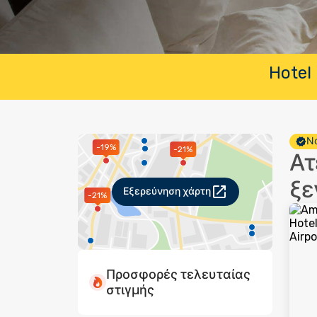
Hotel 
Νο
-19%
-21%
Ατ
ξε
Εξερεύνηση χάρτη
-21%
Προσφορές τελευταίας
στιγμής