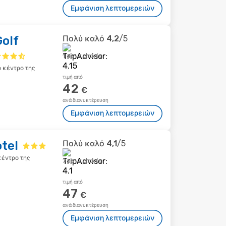
Εμφάνιση λεπτομερειών
Golf
Πολύ καλό
4,2
/5
1.461 κριτικές
ο κέντρο της
τιμή από
42
€
ανά διανυκτέρευση
Εμφάνιση λεπτομερειών
tel
Πολύ καλό
4,1
/5
κέντρο της
7.681 κριτικές
τιμή από
47
€
ανά διανυκτέρευση
Εμφάνιση λεπτομερειών