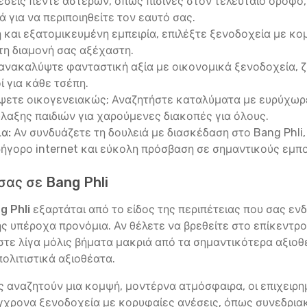
σεις πέντε αστέρων, όπως πισίνες στον τελευταίο όροφο, 
λά για να περιποιηθείτε τον εαυτό σας.
ή και εξατομικευμένη εμπειρία, επιλέξτε ξενοδοχεία με 
τη διαμονή σας αξέχαστη.
ανακαλύψτε φανταστική αξία με οικονομικά ξενοδοχεία, 
ί για κάθε τσέπη.
ψετε οικογενειακώς; Αναζητήστε καταλύματα με ευρύχωρε
λαξης παιδιών για χαρούμενες διακοπές για όλους.
α:
Αν συνδυάζετε τη δουλειά με διασκέδαση στο Bang Phli,
ρήγορο internet και εύκολη πρόσβαση σε σημαντικούς εμπ
σας σε Bang Phli
g Phli
εξαρτάται από το είδος της περιπέτειας που σας εν
της υπέροχα προνόμια. Αν θέλετε να βρεθείτε στο επίκεντρ
κεστε λίγα μόλις βήματα μακριά από τα σημαντικότερα αξιο
ολιτιστικά αξιοθέατα.
ώς αναζητούν μια κομψή, μοντέρνα ατμόσφαιρα, οι επιχειρ
ύγχρονα ξενοδοχεία με κορυφαίες ανέσεις, όπως συνεδρια