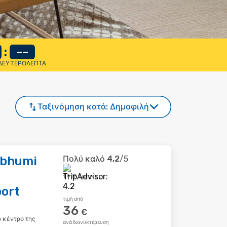
:
--
ΔΕΥΤΕΡΌΛΕΠΤΑ
Ταξινόμηση κατά:
Δημοφιλή
abhumi
Πολύ καλό
4,2
/5
1.917 κριτικές
ort
τιμή από
36
€
ο κέντρο της
ανά διανυκτέρευση