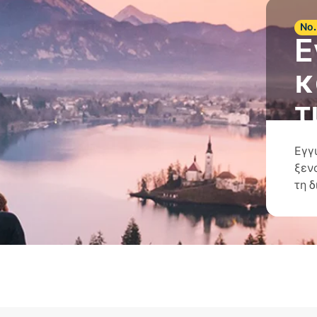
Νο.
Ε
κ
τ
Εγγ
ξεν
τη 