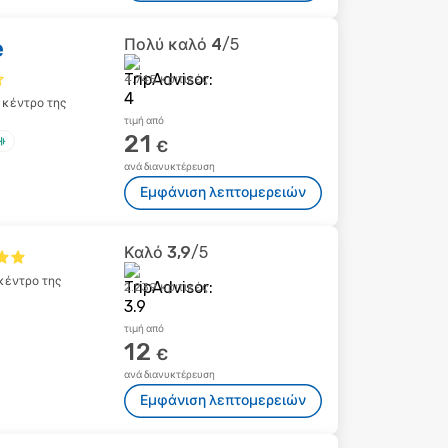
e
Πολύ καλό
4
/5
4.745 κριτικές
 κέντρο της
τιμή από
21
€
ανά διανυκτέρευση
Εμφάνιση λεπτομερειών
Καλό
3,9
/5
 κέντρο της
2.239 κριτικές
τιμή από
12
€
ανά διανυκτέρευση
Εμφάνιση λεπτομερειών