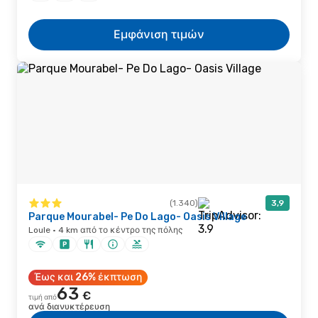
Εμφάνιση τιμών
(1.340)
3,9
Parque Mourabel- Pe Do Lago- Oasis Village
Loule · 4 km από το κέντρο της πόλης
Έως και 26% έκπτωση
63
€
τιμή από
ανά διανυκτέρευση