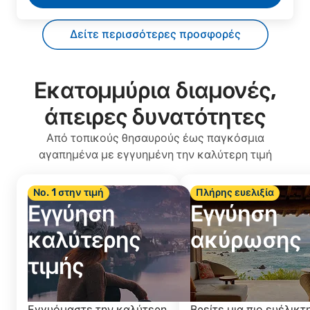
Δείτε περισσότερες προσφορές
Εκατομμύρια διαμονές,
άπειρες δυνατότητες
Από τοπικούς θησαυρούς έως παγκόσμια
αγαπημένα με εγγυημένη την καλύτερη τιμή
Νο. 1 στην τιμή
Πλήρης ευελιξία
Εγγύηση
Εγγύηση
καλύτερης
ακύρωσης
τιμής
Εγγυόμαστε την καλύτερη
Βρείτε μια πιο ευέλικτ