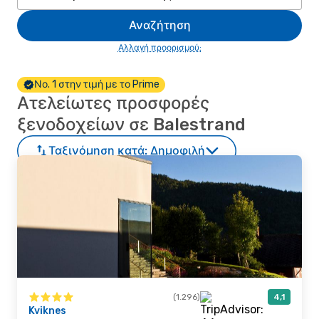
Αναζήτηση
Αλλαγή προορισμού;
Νο. 1 στην τιμή με το Prime
Ατελείωτες προσφορές
ξενοδοχείων σε Balestrand
Ταξινόμηση κατά:
Δημοφιλή
(1.296)
4,1
Kviknes