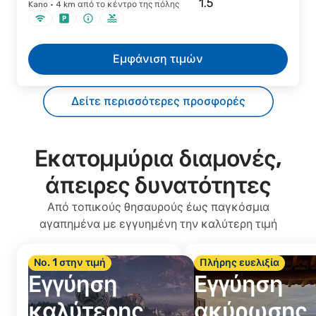
Kano · 4 km από το κέντρο της πόλης
Εμφάνιση τιμών
Δείτε περισσότερες προσφορές
Εκατομμύρια διαμονές,
άπειρες δυνατότητες
Από τοπικούς θησαυρούς έως παγκόσμια
αγαπημένα με εγγυημένη την καλύτερη τιμή
Νο. 1 στην τιμή
Πλήρης ευελιξία
Εγγύηση
Εγγύηση
καλύτερης
ακύρωσης