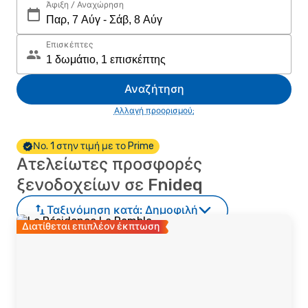
Άφιξη / Αναχώρηση
Επισκέπτες
Αναζήτηση
Αλλαγή προορισμού;
Νο. 1 στην τιμή με το Prime
Ατελείωτες προσφορές
ξενοδοχείων σε Fnideq
Ταξινόμηση κατά:
Δημοφιλή
Διατίθεται επιπλέον έκπτωση