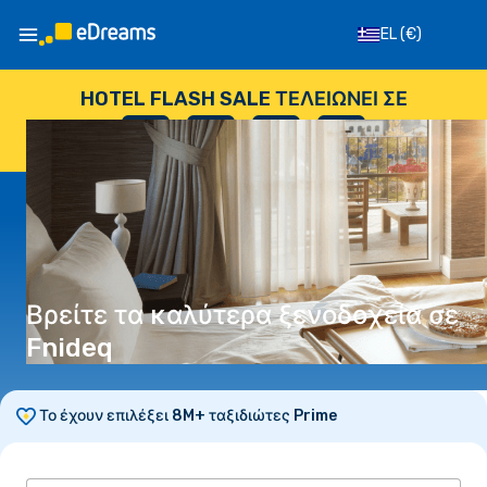
EL
(€)
HOTEL FLASH SALE ΤΕΛΕΙΏΝΕΙ ΣΕ
--
:
--
:
--
:
--
ΗΜΈΡΕΣ
ΏΡΕΣ
ΛΕΠΤΆ
ΔΕΥΤΕΡΌΛΕΠΤΑ
Βρείτε τα καλύτερα ξενοδοχεία σε
Fnideq
Το έχουν επιλέξει 8M+ ταξιδιώτες Prime