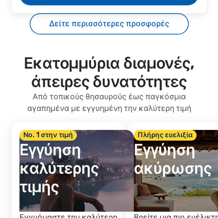
Δείτε περισσότερες προσφορές
Εκατομμύρια διαμονές,
άπειρες δυνατότητες
Από τοπικούς θησαυρούς έως παγκόσμια
αγαπημένα με εγγυημένη την καλύτερη τιμή
Νο. 1 στην τιμή
Πλήρης ευελιξία
Εγγύηση
Εγγύηση
καλύτερης
ακύρωσης
τιμής
Εγγυόμαστε την καλύτερη
Βρείτε μια πιο ευέλικτ