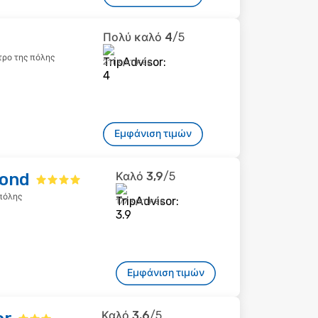
Πολύ καλό
4
/5
τρο της πόλης
211 κριτικές
Εμφάνιση τιμών
bond
Καλό
3,9
/5
 πόλης
177 κριτικές
Εμφάνιση τιμών
Καλό
3,6
/5