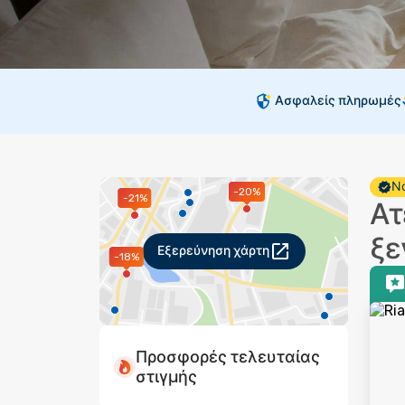
Ασφαλείς πληρωμές
Νο
-20%
-21%
Ατ
ξε
Εξερεύνηση χάρτη
-18%
Προσφορές τελευταίας
στιγμής