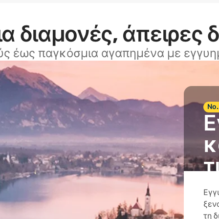
α διαμονές, άπειρες 
ύς έως παγκόσμια αγαπημένα με εγγυημ
Νο.
Ε
κ
τ
Εγγ
ξεν
τη 