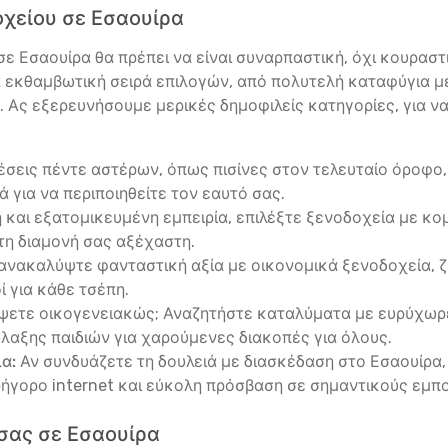
χείου σε Εσαουίρα
ε Εσαουίρα θα πρέπει να είναι συναρπαστική, όχι κουραστικ
α εκθαμβωτική σειρά επιλογών, από πολυτελή καταφύγια μ
ς. Ας εξερευνήσουμε μερικές δημοφιλείς κατηγορίες, για ν
σεις πέντε αστέρων, όπως πισίνες στον τελευταίο όροφο, 
λά για να περιποιηθείτε τον εαυτό σας.
ή και εξατομικευμένη εμπειρία, επιλέξτε ξενοδοχεία με 
τη διαμονή σας αξέχαστη.
ανακαλύψτε φανταστική αξία με οικονομικά ξενοδοχεία, 
ί για κάθε τσέπη.
ψετε οικογενειακώς; Αναζητήστε καταλύματα με ευρύχωρε
λαξης παιδιών για χαρούμενες διακοπές για όλους.
α:
Αν συνδυάζετε τη δουλειά με διασκέδαση στο Εσαουίρα,
ρήγορο internet και εύκολη πρόσβαση σε σημαντικούς εμπ
σας σε Εσαουίρα