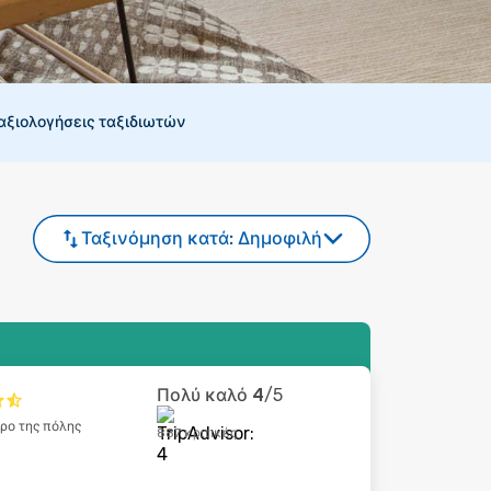
 αξιολογήσεις ταξιδιωτών
Ταξινόμηση κατά:
Δημοφιλή
Πολύ καλό
4
/5
τρο της πόλης
887 κριτικές