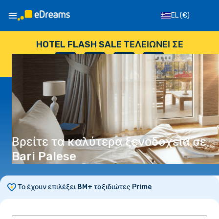
EL
(€)
HOTEL FLASH SALE ΤΕΛΕΙΏΝΕΙ ΣΕ
--
:
--
:
--
:
--
ΗΜΈΡΕΣ
ΏΡΕΣ
ΛΕΠΤΆ
ΔΕΥΤΕΡΌΛΕΠΤΑ
Βρείτε τα καλύτερα ξενοδοχεία σε
Bari Palese
Το έχουν επιλέξει 8M+ ταξιδιώτες Prime