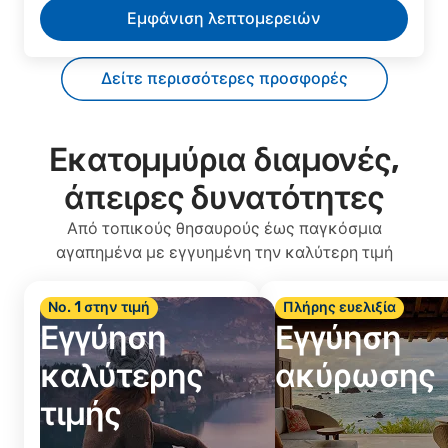
Εμφάνιση λεπτομερειών
Δείτε περισσότερες προσφορές
Εκατομμύρια διαμονές,
άπειρες δυνατότητες
Από τοπικούς θησαυρούς έως παγκόσμια
αγαπημένα με εγγυημένη την καλύτερη τιμή
Νο. 1 στην τιμή
Πλήρης ευελιξία
Εγγύηση
Εγγύηση
καλύτερης
ακύρωσης
τιμής