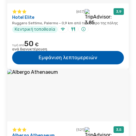
(657)
3,9
Hotel Elite
Ruggero Settimo, Palermo · 0,9 km από το κέντρο της πόλης
Κεντρική τοποθεσία
50
€
τιμή από
ανά διανυκτέρευση
Εμφάνιση λεπτομερειών
(521)
3,5
Albergo Athenaeum