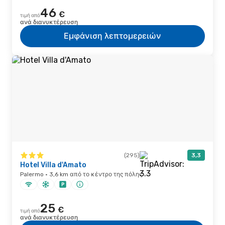
46
€
τιμή από
ανά διανυκτέρευση
Εμφάνιση λεπτομερειών
(295)
3,3
Hotel Villa d'Amato
Palermo · 3,6 km από το κέντρο της πόλης
25
€
τιμή από
ανά διανυκτέρευση