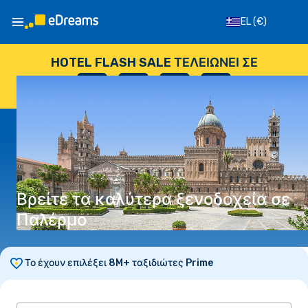
EL
(€)
HOTEL FLASH SALE ΤΕΛΕΙΏΝΕΙ ΣΕ
--
:
--
:
--
:
--
ΗΜΈΡΕΣ
ΏΡΕΣ
ΛΕΠΤΆ
ΔΕΥΤΕΡΌΛΕΠΤΑ
Βρείτε τα καλύτερα ξενοδοχεία σε
Παλέρμο
Το έχουν επιλέξει 8M+ ταξιδιώτες Prime