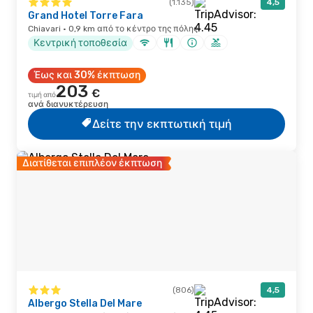
(1.135)
4,5
Grand Hotel Torre Fara
Chiavari · 0,9 km από το κέντρο της πόλης
Κεντρική τοποθεσία
Έως και 30% έκπτωση
203
€
τιμή από
ανά διανυκτέρευση
Δείτε την εκπτωτική τιμή
Διατίθεται επιπλέον έκπτωση
(806)
4,5
Albergo Stella Del Mare