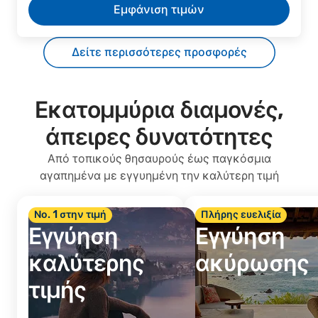
Εμφάνιση τιμών
Δείτε περισσότερες προσφορές
Εκατομμύρια διαμονές,
άπειρες δυνατότητες
Από τοπικούς θησαυρούς έως παγκόσμια
αγαπημένα με εγγυημένη την καλύτερη τιμή
Νο. 1 στην τιμή
Πλήρης ευελιξία
Εγγύηση
Εγγύηση
καλύτερης
ακύρωσης
τιμής