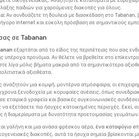
ψετε οικογενειακώς; Αναζητήστε καταλύματα με ευρύχωρε
λαξης παιδιών για χαρούμενες διακοπές για όλους.
α:
Αν συνδυάζετε τη δουλειά με διασκέδαση στο Tabanan, 
ρήγορο internet και εύκολη πρόσβαση σε σημαντικούς εμπ
σας σε Tabanan
banan
εξαρτάται από το είδος της περιπέτειας που σας εν
της υπέροχα προνόμια. Αν θέλετε να βρεθείτε στο επίκεντρ
κεστε λίγα μόλις βήματα μακριά από τα σημαντικότερα αξιο
ολιτιστικά αξιοθέατα.
ώς αναζητούν μια κομψή, μοντέρνα ατμόσφαιρα, οι επιχειρ
ύγχρονα ξενοδοχεία με κορυφαίες ανέσεις, όπως συνεδρια
ε εταιρικά γραφεία και βασικές συγκοινωνιακές συνδέσεις
ης να εξετάσετε πιο ήσυχες κατοικημένες περιοχές. Εκεί,
 ή διαμερίσματα με δυνατότητα προετοιμασίας γευμάτων.
 και γαλήνη και μια ανάσα φρέσκου αέρα,
ένα καταφύγιο στ
ικογενειακές διακοπές, αυτά τα ήσυχα σημεία βρίσκονται μέ