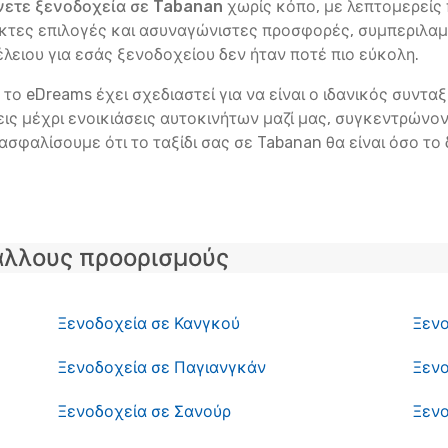
νετε ξενοδοχεία σε Tabanan
χωρίς κόπο, με λεπτομερείς
λικτες επιλογές και ασυναγώνιστες προσφορές, συμπερι
τέλειου για εσάς ξενοδοχείου δεν ήταν ποτέ πιο εύκολη.
το eDreams έχει σχεδιαστεί για να είναι ο ιδανικός συντα
ς μέχρι ενοικιάσεις αυτοκινήτων μαζί μας, συγκεντρώνοντ
ιασφαλίσουμε ότι το ταξίδι σας σε Tabanan θα είναι όσο το
άλλους προορισμούς
Ξενοδοχεία σε Κανγκού
Ξενο
Ξενοδοχεία σε Παγιανγκάν
Ξεν
Ξενοδοχεία σε Σανούρ
Ξεν