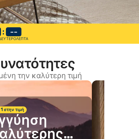
:
--
ΔΕΥΤΕΡΌΛΕΠΤΑ
δυνατότητες
ένη την καλύτερη τιμή
 1 στην τιμή
γγύηση
αλύτερης