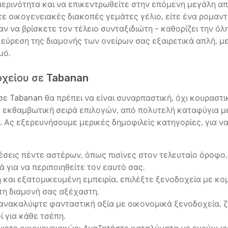
μερινότητα και να επικεντρωθείτε στην επόμενη μεγάλη απ
ίτε οικογενειακές διακοπές γεμάτες γέλιο, είτε ένα ρομαντ
ν να βρίσκετε τον τέλειο συνταξιδιώτη - καθορίζει την όλ
ν εύρεση της διαμονής των ονείρων σας εξαιρετικά απλή, 
μό.
οχείου σε Tabanan
ε Tabanan θα πρέπει να είναι συναρπαστική, όχι κουραστική
α εκθαμβωτική σειρά επιλογών, από πολυτελή καταφύγια μ
ς. Ας εξερευνήσουμε μερικές δημοφιλείς κατηγορίες, για ν
σεις πέντε αστέρων, όπως πισίνες στον τελευταίο όροφο, 
λά για να περιποιηθείτε τον εαυτό σας.
ή και εξατομικευμένη εμπειρία, επιλέξτε ξενοδοχεία με 
τη διαμονή σας αξέχαστη.
ανακαλύψτε φανταστική αξία με οικονομικά ξενοδοχεία, 
ί για κάθε τσέπη.