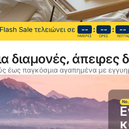
Flash Sale τελειώνει σε
--
:
--
:
--
ΗΜΈΡΕΣ
ΏΡΕΣ
ΛΕΠΤΆ
α διαμονές, άπειρες 
ύς έως παγκόσμια αγαπημένα με εγγυημ
Νο.
Ε
κ