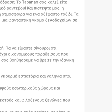
όδραση; Το Tabanan σας καλεί, είτε
ικό ραντεβού! Και πιστέψτε μας, η
η ατμόσφαιρα για ένα αξέχαστο ταξίδι. Τα
με μια φανταστική γκάμα
ξενοδοχείων σε
. Για να είμαστε σίγουροι ότι
έχρι οικονομικούς παραδείσους που
α σας βοηθήσουμε να βρείτε την ιδανική
γκουρμέ εστιατόρια και γαλήνια σπα,
κομψούς εσωτερικούς χώρους και
ζεστούς και φιλόξενους ξενώνες που