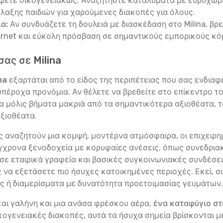
ψετε οικογενειακώς; Αναζητήστε καταλύματα με ευρύχωρε
λαξης παιδιών για χαρούμενες διακοπές για όλους.
α:
Αν συνδυάζετε τη δουλειά με διασκέδαση στο Milina, βρ
ernet και εύκολη πρόσβαση σε σημαντικούς εμπορικούς κό
ας σε Milina
na
εξαρτάται από το είδος της περιπέτειας που σας ενδιαφ
 υπέροχα προνόμια. Αν θέλετε να βρεθείτε στο επίκεντρο 
λίγα μόλις βήματα μακριά από τα σημαντικότερα αξιοθέατα
αξιοθέατα.
ώς αναζητούν μια κομψή, μοντέρνα ατμόσφαιρα, οι επιχειρ
ύγχρονα ξενοδοχεία με κορυφαίες ανέσεις, όπως συνεδρια
ε εταιρικά γραφεία και βασικές συγκοινωνιακές συνδέσεις
ης να εξετάσετε πιο ήσυχες κατοικημένες περιοχές. Εκεί,
 ή διαμερίσματα με δυνατότητα προετοιμασίας γευμάτων.
 και γαλήνη και μια ανάσα φρέσκου αέρα,
ένα καταφύγιο στ
ικογενειακές διακοπές, αυτά τα ήσυχα σημεία βρίσκονται μέ