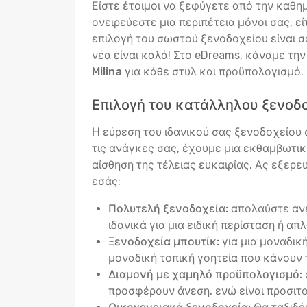
Είστε έτοιμοι να ξεφύγετε από την καθημ
ονειρεύεστε μια περιπέτεια μόνοι σας, ε
επιλογή του σωστού ξενοδοχείου είναι σα
νέα είναι καλά! Στο eDreams, κάναμε τη
Milina
για κάθε στυλ και προϋπολογισμό.
Επιλογή του κατάλληλου ξενοδο
Η εύρεση του ιδανικού σας ξενοδοχείου σ
τις ανάγκες σας, έχουμε μια εκθαμβωτικ
αίσθηση της τέλειας ευκαιρίας. Ας εξερε
εσάς:
Πολυτελή ξενοδοχεία:
απολαύστε ανέ
ιδανικά για μια ειδική περίσταση ή απ
Ξενοδοχεία μπουτίκ:
για μια μοναδικ
μοναδική τοπική γοητεία που κάνουν 
Διαμονή με χαμηλό προϋπολογισμό:
προσφέρουν άνεση, ενώ είναι προσιτο