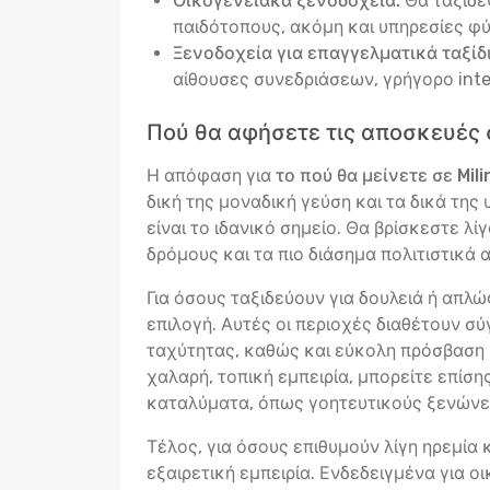
Οικογενειακά ξενοδοχεία:
Θα ταξιδέ
παιδότοπους, ακόμη και υπηρεσίες φύ
Ξενοδοχεία για επαγγελματικά ταξίδι
αίθουσες συνεδριάσεων, γρήγορο int
Πού θα αφήσετε τις αποσκευές σ
Η απόφαση για
το πού θα μείνετε σε Mili
δική της μοναδική γεύση και τα δικά της
είναι το ιδανικό σημείο. Θα βρίσκεστε 
δρόμους και τα πιο διάσημα πολιτιστικά 
Για όσους ταξιδεύουν για δουλειά ή απλ
επιλογή. Αυτές οι περιοχές διαθέτουν σ
ταχύτητας, καθώς και εύκολη πρόσβαση σ
χαλαρή, τοπική εμπειρία, μπορείτε επίσ
καταλύματα, όπως γοητευτικούς ξενώνες
Τέλος, για όσους επιθυμούν λίγη ηρεμία
εξαιρετική εμπειρία. Ενδεδειγμένα για ο