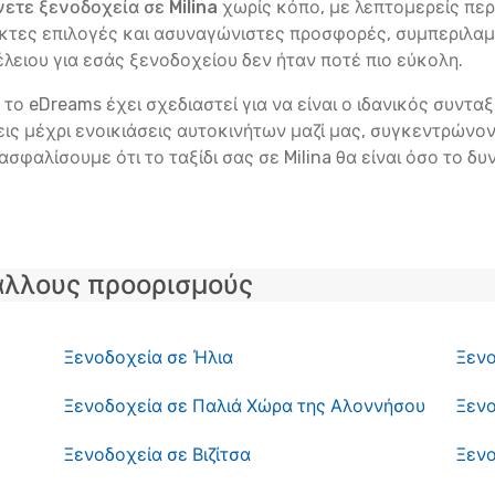
νετε ξενοδοχεία σε Milina
χωρίς κόπο, με λεπτομερείς πε
λικτες επιλογές και ασυναγώνιστες προσφορές, συμπερι
τέλειου για εσάς ξενοδοχείου δεν ήταν ποτέ πιο εύκολη.
το eDreams έχει σχεδιαστεί για να είναι ο ιδανικός συντα
ς μέχρι ενοικιάσεις αυτοκινήτων μαζί μας, συγκεντρώνοντ
ασφαλίσουμε ότι το ταξίδι σας σε Milina θα είναι όσο το δ
άλλους προορισμούς
Ξενοδοχεία σε Ήλια
Ξενο
Ξενοδοχεία σε Παλιά Χώρα της Αλοννήσου
Ξενο
Ξενοδοχεία σε Βιζίτσα
Ξεν