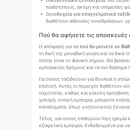
Οικογενειακά ξενοδοχεία:
Θα ταξιδέ
παιδότοπους, ακόμη και υπηρεσίες φύ
Ξενοδοχεία για επαγγελματικά ταξίδι
διαθέτουν αίθουσες συνεδριάσεων, γ
Πού θα αφήσετε τις αποσκευές σ
Η απόφαση για
το πού θα μείνετε σε Ball
τη δική της μοναδική γεύση και τα δικά 
πόλης είναι το ιδανικό σημείο. Θα βρίσ
εμπορικούς δρόμους και τα πιο διάσημα π
Για όσους ταξιδεύουν για δουλειά ή απλ
επιλογή. Αυτές οι περιοχές διαθέτουν σ
ταχύτητας, καθώς και εύκολη πρόσβαση σ
χαλαρή, τοπική εμπειρία, μπορείτε επίσ
καταλύματα, όπως γοητευτικούς ξενώνες
Τέλος, για όσους επιθυμούν λίγη ηρεμία
εξαιρετική εμπειρία. Ενδεδειγμένα για ο