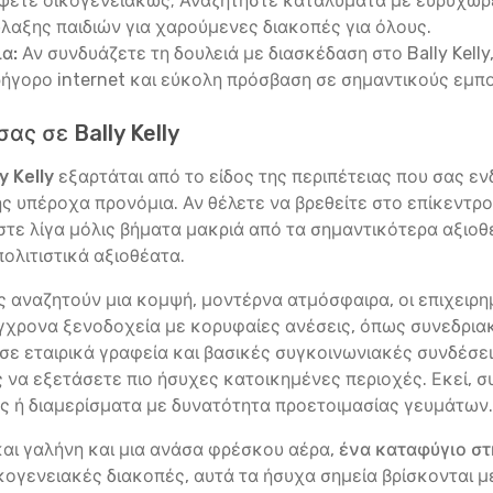
ψετε οικογενειακώς; Αναζητήστε καταλύματα με ευρύχωρε
λαξης παιδιών για χαρούμενες διακοπές για όλους.
α:
Αν συνδυάζετε τη δουλειά με διασκέδαση στο Bally Kelly
ρήγορο internet και εύκολη πρόσβαση σε σημαντικούς εμπ
ας σε Bally Kelly
y Kelly
εξαρτάται από το είδος της περιπέτειας που σας ε
της υπέροχα προνόμια. Αν θέλετε να βρεθείτε στο επίκεντρ
κεστε λίγα μόλις βήματα μακριά από τα σημαντικότερα αξιο
ολιτιστικά αξιοθέατα.
ώς αναζητούν μια κομψή, μοντέρνα ατμόσφαιρα, οι επιχειρ
ύγχρονα ξενοδοχεία με κορυφαίες ανέσεις, όπως συνεδρια
ε εταιρικά γραφεία και βασικές συγκοινωνιακές συνδέσεις
ης να εξετάσετε πιο ήσυχες κατοικημένες περιοχές. Εκεί,
 ή διαμερίσματα με δυνατότητα προετοιμασίας γευμάτων.
 και γαλήνη και μια ανάσα φρέσκου αέρα,
ένα καταφύγιο στ
ικογενειακές διακοπές, αυτά τα ήσυχα σημεία βρίσκονται μέ