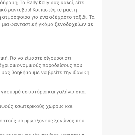
ραση; Το Bally Kelly σας καλεί, είτε
ικό ραντεβού! Και πιστέψτε μας, η
η ατμόσφαιρα για ένα αξέχαστο ταξίδι. Τα
με μια φανταστική γκάμα
ξενοδοχείων σε
κή. Για να είμαστε σίγουροι ότι
έχρι οικονομικούς παραδείσους που
α σας βοηθήσουμε να βρείτε την ιδανική
γκουρμέ εστιατόρια και γαλήνια σπα,
κομψούς εσωτερικούς χώρους και
ζεστούς και φιλόξενους ξενώνες που