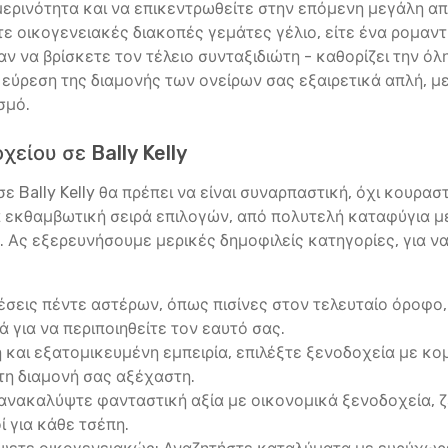
ερινότητα και να επικεντρωθείτε στην επόμενη μεγάλη απόδ
ίτε οικογενειακές διακοπές γεμάτες γέλιο, είτε ένα ρομαντ
ν να βρίσκετε τον τέλειο συνταξιδιώτη - καθορίζει την όλ
ν εύρεση της διαμονής των ονείρων σας εξαιρετικά απλή, 
σμό.
είου σε Bally Kelly
 Bally Kelly θα πρέπει να είναι συναρπαστική, όχι κουραστι
α εκθαμβωτική σειρά επιλογών, από πολυτελή καταφύγια μ
ς. Ας εξερευνήσουμε μερικές δημοφιλείς κατηγορίες, για ν
σεις πέντε αστέρων, όπως πισίνες στον τελευταίο όροφο, 
λά για να περιποιηθείτε τον εαυτό σας.
ή και εξατομικευμένη εμπειρία, επιλέξτε ξενοδοχεία με 
τη διαμονή σας αξέχαστη.
ανακαλύψτε φανταστική αξία με οικονομικά ξενοδοχεία, 
ί για κάθε τσέπη.