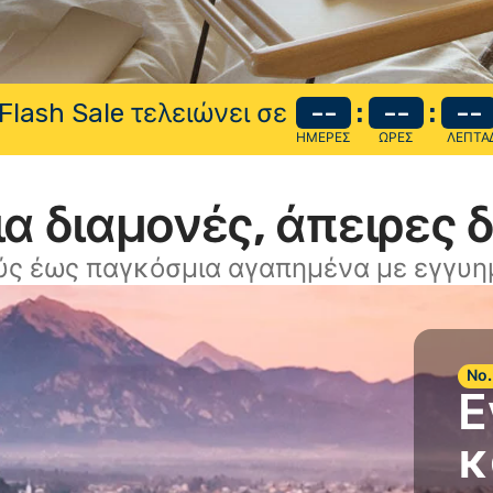
Flash Sale τελειώνει σε
--
:
--
:
--
ΗΜΈΡΕΣ
ΏΡΕΣ
ΛΕΠΤΆ
α διαμονές, άπειρες 
ύς έως παγκόσμια αγαπημένα με εγγυημ
Νο.
Ε
κ