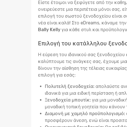
Είστε έτοιμοι να ξεφύγετε από την καθημ
ονειρεύεστε μια περιπέτεια μόνοι σας, ε
επιλογή του σωστού ξενοδοχείου είναι σα
νέα είναι καλά! Στο eDreams, κάναμε τη
Bally Kelly
για κάθε στυλ και προϋπολογι
Επιλογή του κατάλληλου ξενοδοχ
Η εύρεση του ιδανικού σας ξενοδοχείου σε
καλύπτουμε τις ανάγκες σας, έχουμε μι
δίνουν την αίσθηση της τέλειας ευκαιρία
επιλογή για εσάς:
Πολυτελή ξενοδοχεία:
απολαύστε ανέ
ιδανικά για μια ειδική περίσταση ή απ
Ξενοδοχεία μπουτίκ:
για μια μοναδικ
μοναδική τοπική γοητεία που κάνουν 
Διαμονή με χαμηλό προϋπολογισμό:
προσφέρουν άνεση, ενώ είναι προσιτο