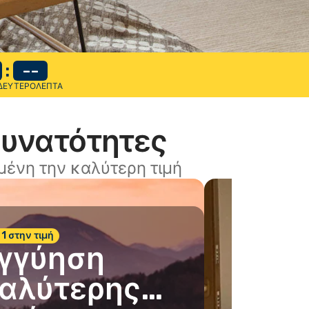
:
--
ΔΕΥΤΕΡΌΛΕΠΤΑ
δυνατότητες
ένη την καλύτερη τιμή
 1 στην τιμή
γγύηση
αλύτερης