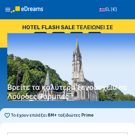
EL
(€)
HOTEL FLASH SALE ΤΕΛΕΙΏΝΕΙ ΣΕ
--
:
--
:
--
:
--
ΗΜΈΡΕΣ
ΏΡΕΣ
ΛΕΠΤΆ
ΔΕΥΤΕΡΌΛΕΠΤΑ
Βρείτε τα καλύτερα ξενοδοχεία σε
Λούρδες Τάρμπες
Το έχουν επιλέξει 8M+ ταξιδιώτες Prime