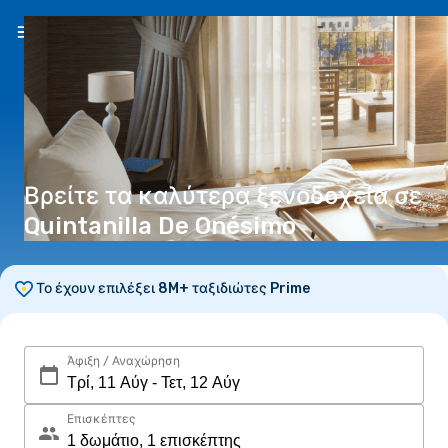
EL
(€)
Βρείτε τα καλύτερα ξενοδοχεία σε
Quintanilla De Onésimo
Το έχουν επιλέξει 8M+ ταξιδιώτες Prime
Άφιξη / Αναχώρηση
Επισκέπτες