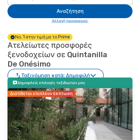
Αναζήτηση
Αλλαγή προορισμού;
Νο. 1 στην τιμή με το Prime
Ατελείωτες προσφορές
ξενοδοχείων σε Quintanilla
De Onésimo
Ταξινόμηση κατά:
Δημοφιλή
Δημοφιλείς επιλογές ταξιδιωτών μας
Διατίθεται επιπλέον έκπτωση