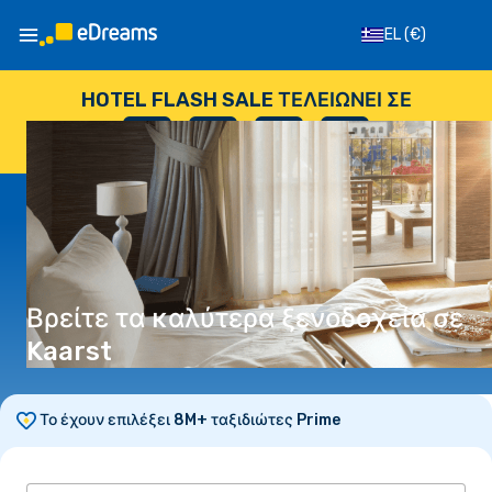
EL
(€)
HOTEL FLASH SALE ΤΕΛΕΙΏΝΕΙ ΣΕ
--
:
--
:
--
:
--
ΗΜΈΡΕΣ
ΏΡΕΣ
ΛΕΠΤΆ
ΔΕΥΤΕΡΌΛΕΠΤΑ
Βρείτε τα καλύτερα ξενοδοχεία σε
Kaarst
Το έχουν επιλέξει 8M+ ταξιδιώτες Prime