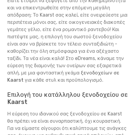
Είστε έτοιμοι να ξεφύγετε από την καθημερινότητα
και να επικεντρωθείτε στην επόμενη μεγάλη
απόδραση; Το Kaarst σας καλεί, είτε ονειρεύεστε μια
περιπέτεια μόνοι σας, είτε οικογενειακές διακοπές
γεμάτες γέλιο, είτε ένα ρομαντικό ραντεβού! Και
πιστέψτε μας, η επιλογή του σωστού ξενοδοχείου
είναι σαν να βρίσκετε τον τέλειο συνταξιδιώτη -
καθορίζει την όλη ατμόσφαιρα για ένα αξέχαστο
ταξίδι. Τα νέα είναι καλά! Στο eDreams, κάναμε την
εύρεση της διαμονής των ονείρων σας εξαιρετικά
απλή, με μια φανταστική γκάμα
ξενοδοχείων σε
Kaarst
για κάθε στυλ και προϋπολογισμό.
Επιλογή του κατάλληλου ξενοδοχείου σε
Kaarst
Η εύρεση του ιδανικού σας ξενοδοχείου σε Kaarst
θα πρέπει να είναι συναρπαστική, όχι κουραστική.
Για να είμαστε σίγουροι ότι καλύπτουμε τις ανάγκες