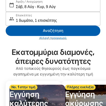
Άφιξη / Αναχώρηση
Επισκέπτες
Αναζήτηση
Αλλαγή προορισμού;
Εκατομμύρια διαμονές,
άπειρες δυνατότητες
Από τοπικούς θησαυρούς έως παγκόσμια
αγαπημένα με εγγυημένη την καλύτερη τιμή
Νο. 1 στην τιμή
Πλήρης ευελιξία
Εγγύηση
Εγγύηση
καλύτερης
ακύρωσης