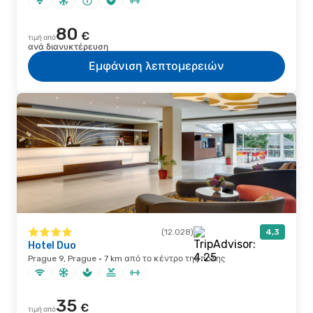
80
€
τιμή από
ανά διανυκτέρευση
Εμφάνιση λεπτομερειών
(12.028)
4,3
Hotel Duo
Prague 9, Prague · 7 km από το κέντρο της πόλης
35
€
τιμή από