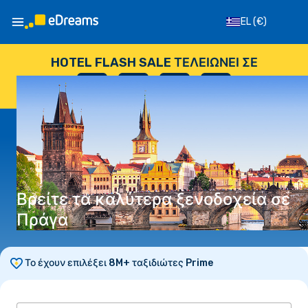
EL
(€)
HOTEL FLASH SALE ΤΕΛΕΙΏΝΕΙ ΣΕ
--
:
--
:
--
:
--
ΗΜΈΡΕΣ
ΏΡΕΣ
ΛΕΠΤΆ
ΔΕΥΤΕΡΌΛΕΠΤΑ
Βρείτε τα καλύτερα ξενοδοχεία σε
Πράγα
Το έχουν επιλέξει 8M+ ταξιδιώτες Prime