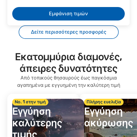
Εμφάνιση τιμών
Δείτε περισσότερες προσφορές
Εκατομμύρια διαμονές,
άπειρες δυνατότητες
Από τοπικούς θησαυρούς έως παγκόσμια
αγαπημένα με εγγυημένη την καλύτερη τιμή
Νο. 1 στην τιμή
Πλήρης ευελιξία
Εγγύηση
Εγγύηση
καλύτερης
ακύρωσης
τιμής