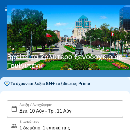
EL
(€)
Βρείτε τα καλύτερα ξενοδοχεία σε
Γουίνιπεγκ
Το έχουν επιλέξει 8M+ ταξιδιώτες Prime
Άφιξη / Αναχώρηση
Επισκέπτες