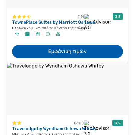
(19)
3,5
TownePlace Suites by Marriott Oshawa
Oshawa · 2,8 km από το κέντρο της πόλης
Εμφάνιση τιμών
(905)
3,2
Travelodge by Wyndham Oshawa Whitby
Whitby · 4 km από το κέντρο της πόλης