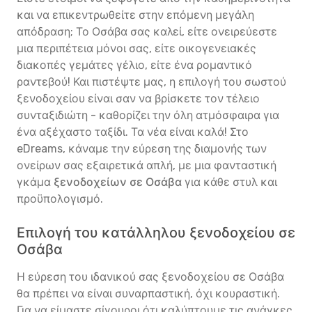
και να επικεντρωθείτε στην επόμενη μεγάλη
απόδραση; Το Οσάβα σας καλεί, είτε ονειρεύεστε
μια περιπέτεια μόνοι σας, είτε οικογενειακές
διακοπές γεμάτες γέλιο, είτε ένα ρομαντικό
ραντεβού! Και πιστέψτε μας, η επιλογή του σωστού
ξενοδοχείου είναι σαν να βρίσκετε τον τέλειο
συνταξιδιώτη - καθορίζει την όλη ατμόσφαιρα για
ένα αξέχαστο ταξίδι. Τα νέα είναι καλά! Στο
eDreams, κάναμε την εύρεση της διαμονής των
ονείρων σας εξαιρετικά απλή, με μια φανταστική
γκάμα
ξενοδοχείων σε Οσάβα
για κάθε στυλ και
προϋπολογισμό.
Επιλογή του κατάλληλου ξενοδοχείου σε
Οσάβα
Η εύρεση του ιδανικού σας ξενοδοχείου σε Οσάβα
θα πρέπει να είναι συναρπαστική, όχι κουραστική.
Για να είμαστε σίγουροι ότι καλύπτουμε τις ανάγκες