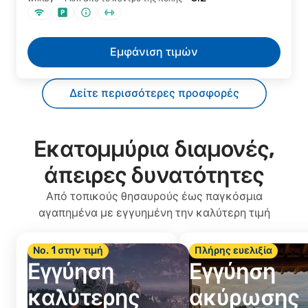
Εμφάνιση τιμών
Δείτε περισσότερες προσφορές
Εκατομμύρια διαμονές,
άπειρες δυνατότητες
Από τοπικούς θησαυρούς έως παγκόσμια
αγαπημένα με εγγυημένη την καλύτερη τιμή
Νο. 1 στην τιμή
Πλήρης ευελιξία
Εγγύηση
Εγγύηση
καλύτερης
ακύρωσης