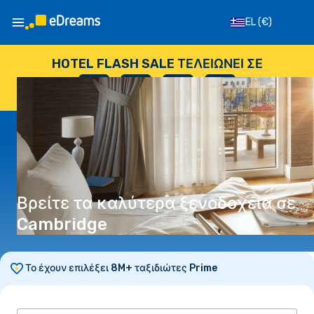
EL
(€)
HOTEL FLASH SALE ΤΕΛΕΙΏΝΕΙ ΣΕ
--
:
--
:
--
:
--
ΗΜΈΡΕΣ
ΏΡΕΣ
ΛΕΠΤΆ
ΔΕΥΤΕΡΌΛΕΠΤΑ
Βρείτε τα καλύτερα ξενοδοχεία σε
Cambridge
Το έχουν επιλέξει 8M+ ταξιδιώτες Prime