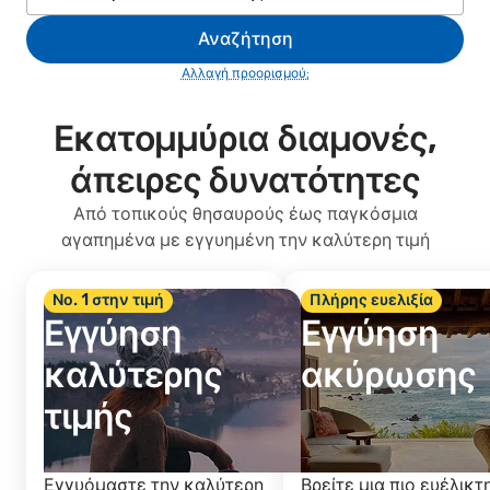
Αναζήτηση
Αλλαγή προορισμού;
Εκατομμύρια διαμονές,
άπειρες δυνατότητες
Από τοπικούς θησαυρούς έως παγκόσμια
αγαπημένα με εγγυημένη την καλύτερη τιμή
Νο. 1 στην τιμή
Πλήρης ευελιξία
Εγγύηση
Εγγύηση
καλύτερης
ακύρωσης
τιμής
Εγγυόμαστε την καλύτερη
Βρείτε μια πιο ευέλικτ