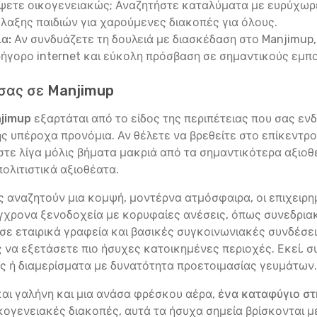
ψετε οικογενειακώς; Αναζητήστε καταλύματα με ευρύχωρε
λαξης παιδιών για χαρούμενες διακοπές για όλους.
α:
Αν συνδυάζετε τη δουλειά με διασκέδαση στο Manjimup,
ρήγορο internet και εύκολη πρόσβαση σε σημαντικούς εμπ
σας σε Manjimup
njimup
εξαρτάται από το είδος της περιπέτειας που σας εν
της υπέροχα προνόμια. Αν θέλετε να βρεθείτε στο επίκεντρ
κεστε λίγα μόλις βήματα μακριά από τα σημαντικότερα αξιο
ολιτιστικά αξιοθέατα.
ώς αναζητούν μια κομψή, μοντέρνα ατμόσφαιρα, οι επιχειρ
ύγχρονα ξενοδοχεία με κορυφαίες ανέσεις, όπως συνεδρια
ε εταιρικά γραφεία και βασικές συγκοινωνιακές συνδέσεις
ης να εξετάσετε πιο ήσυχες κατοικημένες περιοχές. Εκεί,
 ή διαμερίσματα με δυνατότητα προετοιμασίας γευμάτων.
 και γαλήνη και μια ανάσα φρέσκου αέρα,
ένα καταφύγιο στ
ικογενειακές διακοπές, αυτά τα ήσυχα σημεία βρίσκονται μέ