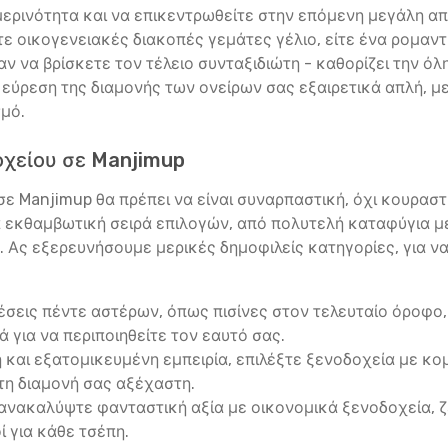
μερινότητα και να επικεντρωθείτε στην επόμενη μεγάλη απ
ίτε οικογενειακές διακοπές γεμάτες γέλιο, είτε ένα ρομαντ
ν να βρίσκετε τον τέλειο συνταξιδιώτη - καθορίζει την όλ
ν εύρεση της διαμονής των ονείρων σας εξαιρετικά απλή, 
σμό.
οχείου σε Manjimup
ε Manjimup θα πρέπει να είναι συναρπαστική, όχι κουραστικ
α εκθαμβωτική σειρά επιλογών, από πολυτελή καταφύγια μ
ς. Ας εξερευνήσουμε μερικές δημοφιλείς κατηγορίες, για ν
σεις πέντε αστέρων, όπως πισίνες στον τελευταίο όροφο, 
λά για να περιποιηθείτε τον εαυτό σας.
ή και εξατομικευμένη εμπειρία, επιλέξτε ξενοδοχεία με 
τη διαμονή σας αξέχαστη.
ανακαλύψτε φανταστική αξία με οικονομικά ξενοδοχεία, 
ί για κάθε τσέπη.