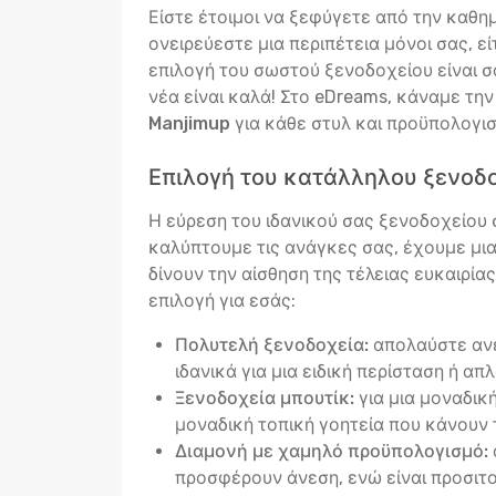
Είστε έτοιμοι να ξεφύγετε από την καθη
ονειρεύεστε μια περιπέτεια μόνοι σας, ε
επιλογή του σωστού ξενοδοχείου είναι σα
νέα είναι καλά! Στο eDreams, κάναμε τη
Manjimup
για κάθε στυλ και προϋπολογι
Επιλογή του κατάλληλου ξενοδ
Η εύρεση του ιδανικού σας ξενοδοχείου σ
καλύπτουμε τις ανάγκες σας, έχουμε μι
δίνουν την αίσθηση της τέλειας ευκαιρία
επιλογή για εσάς:
Πολυτελή ξενοδοχεία:
απολαύστε ανέ
ιδανικά για μια ειδική περίσταση ή απ
Ξενοδοχεία μπουτίκ:
για μια μοναδικ
μοναδική τοπική γοητεία που κάνουν 
Διαμονή με χαμηλό προϋπολογισμό:
προσφέρουν άνεση, ενώ είναι προσιτο