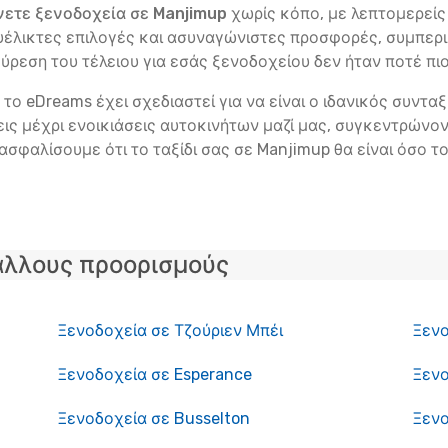
νετε ξενοδοχεία σε Manjimup
χωρίς κόπο, με λεπτομερεί
ευέλικτες επιλογές και ασυναγώνιστες προσφορές, συμπε
 εύρεση του τέλειου για εσάς ξενοδοχείου δεν ήταν ποτέ πι
το eDreams έχει σχεδιαστεί για να είναι ο ιδανικός συντα
ς μέχρι ενοικιάσεις αυτοκινήτων μαζί μας, συγκεντρώνοντ
ιασφαλίσουμε ότι το ταξίδι σας σε Manjimup θα είναι όσο τ
άλλους προορισμούς
Ξενοδοχεία σε Τζούριεν Μπέι
Ξεν
Ξενοδοχεία σε Esperance
Ξενο
Ξενοδοχεία σε Busselton
Ξενο