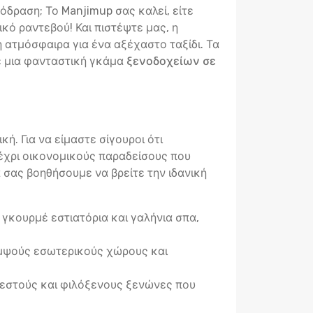
όδραση; Το Manjimup σας καλεί, είτε
ικό ραντεβού! Και πιστέψτε μας, η
η ατμόσφαιρα για ένα αξέχαστο ταξίδι. Τα
με μια φανταστική γκάμα
ξενοδοχείων σε
ή. Για να είμαστε σίγουροι ότι
έχρι οικονομικούς παραδείσους που
α σας βοηθήσουμε να βρείτε την ιδανική
γκουρμέ εστιατόρια και γαλήνια σπα,
κομψούς εσωτερικούς χώρους και
ζεστούς και φιλόξενους ξενώνες που