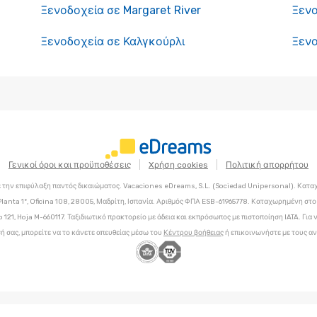
Ξενοδοχεία σε Margaret River
Ξεν
Ξενοδοχεία σε Καλγκούρλι
Ξενο
Γενικοί όροι και προϋποθέσεις
Xρήση cookies
Πολιτική απορρήτου
 την επιφύλαξη παντός δικαιώματος. Vacaciones eDreams, S.L. (Sociedad Unipersonal). Κατα
Planta 1º, Oficina 108, 28005, Μαδρίτη, Ισπανία. Αριθμός ΦΠΑ ESB-61965778. Καταχωρημένη σ
o 121, Hoja M-660117. Ταξιδιωτικό πρακτορείο με άδεια και εκπρόσωπος με πιστοποίηση IATA. Για
ή σας, μπορείτε να το κάνετε απευθείας μέσω του
Κέντρου βοήθειας
ή επικοινωνήστε με τους α