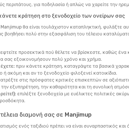
 περιπάτους, για ποδηλασία ή απλώς να χαρείτε την ηρεμ
κάνετε κράτηση στο ξενοδοχείο των ονείρων σας
σε Manjimup θα είναι τουλάχιστον καταπληκτική, φυλάξτε α
ς βοηθήσει πολύ στην εξασφάλιση του τέλειου καταλύματο
εφτείτε προσεκτικά πού θέλετε να βρίσκεστε, καθώς ένα κ
α σας εξοικονομήσουν πολύ χρόνο και χρήμα.
 έχετε:
πριν κάνετε κράτηση, καταγράψτε τα βασικά χαρακτ
 ή ακόμη και αν το ξενοδοχείο φιλοξενεί κατοικίδια.
ατρέξτε στις πρόσφατες κριτικές επισκεπτών σε αξιόπιστου
την εξυπηρέτηση, την καθαριότητα και τη συνολική ατμόσ
είτε!):
επιλέξτε ξενοδοχεία με ευέλικτες πολιτικές ακύρω
προσδόκητα.
 τέλεια διαμονή σας σε Manjimup
τισμός ενός ταξιδιού πρέπει να είναι συναρπαστικός και ό