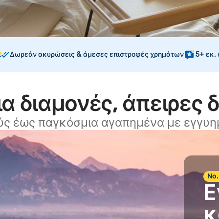
Δωρεάν ακυρώσεις & άμεσες επιστροφές χρημάτων
5+ εκ.
α διαμονές, άπειρες 
ύς έως παγκόσμια αγαπημένα με εγγυημ
Νο.
Ε
κ