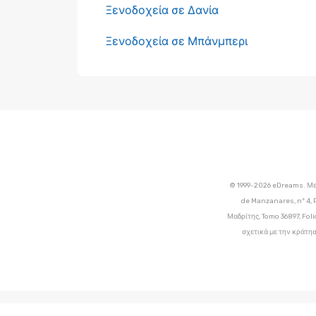
Ξενοδοχεία σε Δανία
Ξενοδοχεία σε Μπάνμπερι
© 1999-2026 eDreams. Με
de Manzanares, nº 4, 
Μαδρίτης, Tomo 36897, Foli
σχετικά με την κράτησ
;