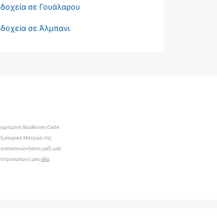
οδοχεία σε Γουάλαρου
δοχεία σε Άλμπανι
χωρημένη διεύθυνση Calle
το Εμπορικό Μητρώο της
 να επικοινωνήσετε μαζί μας
ντιπροσώπους μας
εδώ
.