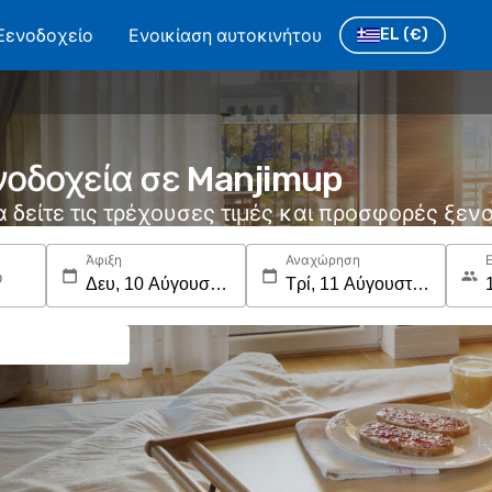
Ξενοδοχείο
Ενοικίαση αυτοκινήτου
EL
(€)
νοδοχεία σε Manjimup
να δείτε τις τρέχουσες τιμές και προσφορές ξε
Άφιξη
Αναχώρηση
ο