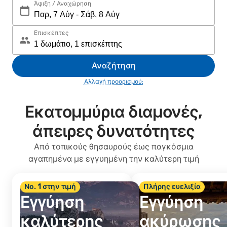
Άφιξη / Αναχώρηση
Επισκέπτες
Αναζήτηση
Αλλαγή προορισμού;
Εκατομμύρια διαμονές,
άπειρες δυνατότητες
Από τοπικούς θησαυρούς έως παγκόσμια
αγαπημένα με εγγυημένη την καλύτερη τιμή
Νο. 1 στην τιμή
Πλήρης ευελιξία
Εγγύηση
Εγγύηση
καλύτερης
ακύρωσης