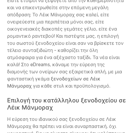
Είστε έτοιμοι να ξεφύγετε από την καθημερινότητα
και να επικεντρωθείτε στην επόμενη μεγάλη
απόδραση; Το Λέικ Μάνμοραχ σας καλεί, είτε
ονειρεύεστε μια περιπέτεια μόνοι σας, είτε
οικογενειακές διακοπές γεμάτες γέλιο, είτε ένα
ρομαντικό ραντεβού! Και πιστέψτε μας, η επιλογή
του σωστού ξενοδοχείου είναι σαν να βρίσκετε τον
τέλειο συνταξιδιώτη - καθορίζει την όλη
ατμόσφαιρα για ένα αξέχαστο ταξίδι. Τα νέα είναι
καλά! Στο eDreams, κάναμε την εύρεση της
διαμονής των ονείρων σας εξαιρετικά απλή, με μια
φανταστική γκάμα
ξενοδοχείων σε Λέικ
Μάνμοραχ
για κάθε στυλ και προϋπολογισμό.
Επιλογή του κατάλληλου ξενοδοχείου σε
Λέικ Μάνμοραχ
Η εύρεση του ιδανικού σας ξενοδοχείου σε Λέικ
Μάνμοραχ θα πρέπει να είναι συναρπαστική, όχι