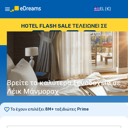
EL
(€)
HOTEL FLASH SALE ΤΕΛΕΙΏΝΕΙ ΣΕ
--
:
--
:
--
:
--
ΗΜΈΡΕΣ
ΏΡΕΣ
ΛΕΠΤΆ
ΔΕΥΤΕΡΌΛΕΠΤΑ
Βρείτε τα καλύτερα ξενοδοχεία σε
Λέικ Μάνμοραχ
Το έχουν επιλέξει 8M+ ταξιδιώτες Prime