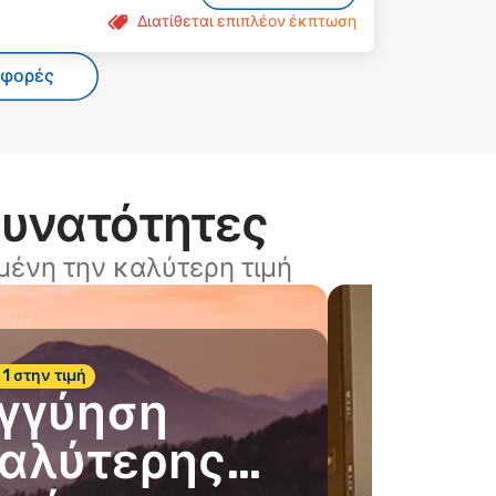
Διατίθεται επιπλέον έκπτωση
σφορές
δυνατότητες
ένη την καλύτερη τιμή
 1 στην τιμή
γγύηση
αλύτερης