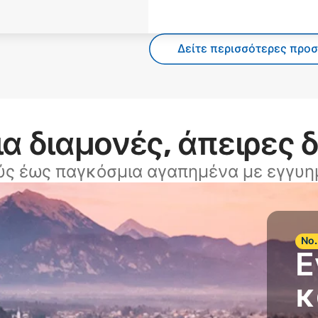
Δείτε περισσότερες προ
α διαμονές, άπειρες 
ύς έως παγκόσμια αγαπημένα με εγγυημ
Νο.
Ε
κ