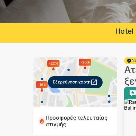
Hotel 
Νο
-20%
-20%
Ατ
ξε
Εξερεύνηση χάρτη
-15%
Προσφορές τελευταίας
στιγμής