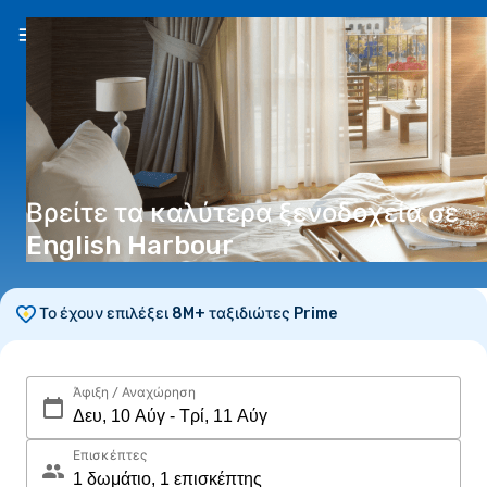
EL
(€)
Βρείτε τα καλύτερα ξενοδοχεία σε
English Harbour
Το έχουν επιλέξει 8M+ ταξιδιώτες Prime
Άφιξη / Αναχώρηση
Επισκέπτες