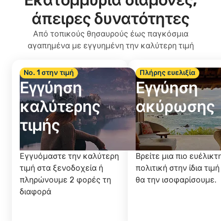
Εκατομμύρια διαμονές,
άπειρες δυνατότητες
Από τοπικούς θησαυρούς έως παγκόσμια
αγαπημένα με εγγυημένη την καλύτερη τιμή
Νο. 1 στην τιμή
Πλήρης ευελιξία
Εγγύηση
Εγγύηση
καλύτερης
ακύρωσης
τιμής
Εγγυόμαστε την καλύτερη
Βρείτε μια πιο ευέλικτ
τιμή στα ξενοδοχεία ή
πολιτική στην ίδια τιμή
πληρώνουμε 2 φορές τη
θα την ισοφαρίσουμε.
διαφορά