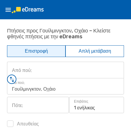
Πτήσεις προς Γουίλμινγκτον, Οχάιο – Κλείστε
φθηνές πτήσεις με την eDreams
Επιστροφή
Απλή μετάβαση
Από πού;
Για πού;
Γουίλμινγκτον, Οχάιο
Επιβάτες
Πότε;
1 ενήλικας
Απευθείας