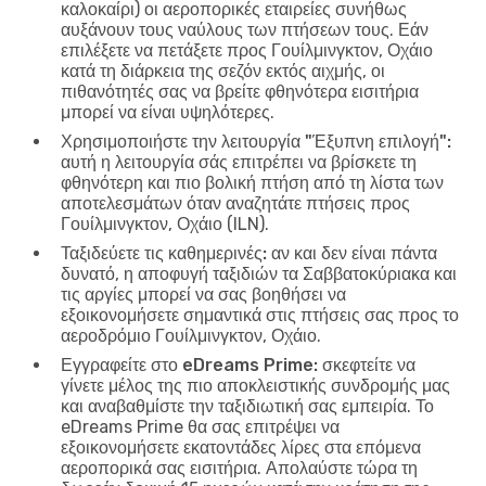
καλοκαίρι) οι αεροπορικές εταιρείες συνήθως
αυξάνουν τους ναύλους των πτήσεων τους. Εάν
επιλέξετε να πετάξετε προς Γουίλμινγκτον, Οχάιο
κατά τη διάρκεια της σεζόν εκτός αιχμής, οι
πιθανότητές σας να βρείτε φθηνότερα εισιτήρια
μπορεί να είναι υψηλότερες.
Χρησιμοποιήστε την λειτουργία "Έξυπνη επιλογή":
αυτή η λειτουργία σάς επιτρέπει να βρίσκετε τη
φθηνότερη και πιο βολική πτήση από τη λίστα των
αποτελεσμάτων όταν αναζητάτε πτήσεις προς
Γουίλμινγκτον, Οχάιο (ILN).
Ταξιδεύετε τις καθημερινές:
αν και δεν είναι πάντα
δυνατό, η αποφυγή ταξιδιών τα Σαββατοκύριακα και
τις αργίες μπορεί να σας βοηθήσει να
εξοικονομήσετε σημαντικά στις πτήσεις σας προς το
αεροδρόμιο Γουίλμινγκτον, Οχάιο.
Εγγραφείτε στο eDreams Prime:
σκεφτείτε να
γίνετε μέλος της πιο αποκλειστικής συνδρομής μας
και αναβαθμίστε την ταξιδιωτική σας εμπειρία. Το
eDreams Prime θα σας επιτρέψει να
εξοικονομήσετε εκατοντάδες λίρες στα επόμενα
αεροπορικά σας εισιτήρια. Απολαύστε τώρα τη