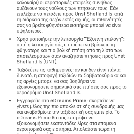
καλοκαίρι) οι αεροπορικές εταιρείες συνήθως
αυξάνουν τους ναύλους των πτήσεων τους. Εάν
επιλέξετε να πετάξετε προς Unst Shetland Is κατά
τη διάρκεια της σεζόν εκτός αιχμής, οι πιθανότητές
σας να βρείτε φθηνότερα εισιτήρια μπορεί να είναι
υψηλότερες.
Χρησιμοποιήστε την λειτουργία "Έξυπνη επιλογή":
αυτή η λειτουργία σάς επιτρέπει να βρίσκετε τη
φθηνότερη και πιο βολική πτήση από τη λίστα των
αποτελεσμάτων όταν αναζητάτε πτήσεις προς Unst
Shetland Is (UNT).
Ταξιδεύετε τις καθημερινές:
αν και δεν είναι πάντα
δυνατό, η αποφυγή ταξιδιών τα Σαββατοκύριακα και
τις αργίες μπορεί να σας βοηθήσει να
εξοικονομήσετε σημαντικά στις πτήσεις σας προς το
αεροδρόμιο Unst Shetland Is.
Εγγραφείτε στο eDreams Prime:
σκεφτείτε να
γίνετε μέλος της πιο αποκλειστικής συνδρομής μας
και αναβαθμίστε την ταξιδιωτική σας εμπειρία. Το
eDreams Prime θα σας επιτρέψει να
εξοικονομήσετε εκατοντάδες λίρες στα επόμενα
αεροπορικά σας εισιτήρια. Απολαύστε τώρα τη