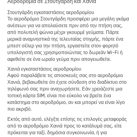
Αεροδρόμια σε Στουτγάρδη και Χανιά
Στουτγάρδη εγκαταστάσεις αεροδρομίου
Το αεροδρόμιο Στουτγάρδη προσφέρει μια μεγάλη γκάμα
ανέσεων για να απολαύσετε πριν από την πτήση σας,
από πολυτελή ψώνια μέχρι γκουρμέ γεύματα. Πάρτε
μερικά αναμνηστικά της τελευταίας στιγμής, πάρτε ένα
μπεστ σέλερ για την πτήση, εργαστείτε στον φορητό
υπολογιστή σας χρησιμοποιώντας το δωρεάν Wi-Fi ή
αφεθείτε σε ένα ωραίο γεύμα πριν απογειωθείτε.
Χανιά εγκαταστάσεις αεροδρομίου
Αφού παραλάβετε τις αποσκευές σας στο αεροδρόμιο
Χανιά, βεβαιωθείτε ότι έχετε σύνδεση στο διαδίκτυο στο
τηλέφωνό σας πριν αναχωρήσετε. Εάν χρειάζεστε μια
τοπική κάρτα SIM, είναι πιο εύκολο να βρείτε ένα
κατάστημα στο αεροδρόμιο, αν και μπορεί να είναι λίγο
πιο ακριβό.
Εκτός από αυτό, ελέγξτε επίσης τις επιλογές μεταφοράς
από το αεροδρόμιο Χανιά προς το κατάλυμά σας, είτε
πρόκειται για ταξί, δημόσια συγκοινωνία, ή για