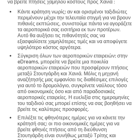
να βρείτε πτήσεις χαμηλού κόστους προς Χανιά :
Κάντε κράτηση νωρίς:
αν και ορισμένοι ταξιδιώτες
περιμένουν μέχρι την τελευταία στιγμή για να βρουν
πιθανές εκπτώσεις, συνιστούμε πάντα να αγοράζετε
τα αεροπορικά σας εισιτήρια εκ των προτέρων.
Αυτό θα αυξήσει τις πιθανότητές σας να
εξασφαλίσετε χαμηλότερες τιμές και να αποφύγετε
υψηλότερο κόστος αργότερα.
Σύγκριση όλων των αεροπορικών εταιρειών:
στην
eDreams, μπορείτε να βρείτε μια ποικιλία
αεροπορικών εταιρειών που προσφέρουν πτήσεις
μεταξύ Στουτγάρδη και Χανιά. Μόλις η μηχανή
αναζήτησής μας εμφανίσει τις διαθέσιμες επιλογές
για αυτό το δρομολόγιο, συγκρίνετε ναύλους τόσο
από οικονομικές όσο και από παραδοσιακές
αεροπορικές εταιρείες. Η ευελιξία στις ημερομηνίες
του ταξιδιού σας μπορεί επίσης να σας βοηθήσει να
βρείτε τις καλύτερες προσφορές.
Επιλέξτε τις φθηνότερες ημέρες για να κάνετε την
κράτησή σας:
οι πιο οικονομικές ημέρες για να
βρείτε φθηνές πτήσεις από τη διεύθυνση
Στουτγάρδη είναι συνήθως μεταξύ Τρίτης και