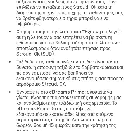
αυξάνουν τους ναύλους των πτήσεων τους. Εάν
επιλέξετε να πετάξετε προς Stroud, OK κατά τη
διάρκεια της σεζόν εκτός αιχμής, οι πιθανότητές σας
να βρείτε φθηνότερα εισιτήρια μπορεί να είναι
υψηλότερες.
Χρησιμοποιήστε την λειτουργία "Έξυπνη επιλογή":
αυτή η λειτουργία σάς επιτρέπει να βρίσκετε τη
φθηνότερη και πιο βολική πτήση από τη λίστα των
αποτελεσμάτων όταν αναζητάτε πτήσεις προς
Stroud, OK (SUD).
Ταξιδεύετε τις καθημερινές:
αν και δεν είναι πάντα
δυνατό, η αποφυγή ταξιδιών τα Σαββατοκύριακα και
τις αργίες μπορεί να σας βοηθήσει να
εξοικονομήσετε σημαντικά στις πτήσεις σας προς το
αεροδρόμιο Stroud, OK.
Εγγραφείτε στο eDreams Prime:
σκεφτείτε να
γίνετε μέλος της πιο αποκλειστικής συνδρομής μας
και αναβαθμίστε την ταξιδιωτική σας εμπειρία. Το
eDreams Prime θα σας επιτρέψει να
εξοικονομήσετε εκατοντάδες λίρες στα επόμενα
αεροπορικά σας εισιτήρια. Απολαύστε τώρα τη
δωρεάν δοκιμή 15 ημερών κατά την κράτηση της
πτήσης σας.