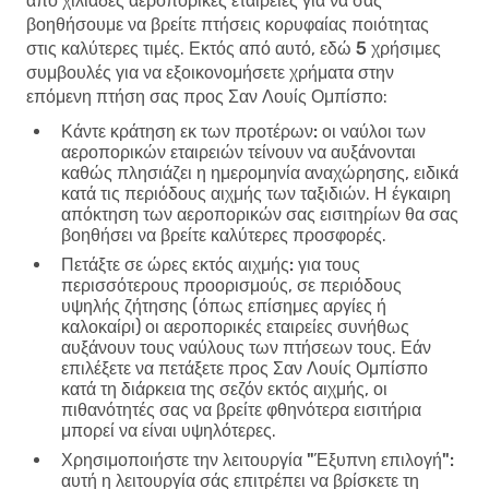
από χιλιάδες αεροπορικές εταιρείες για να σας
βοηθήσουμε να βρείτε πτήσεις κορυφαίας ποιότητας
στις καλύτερες τιμές. Εκτός από αυτό, εδώ
5 χρήσιμες
συμβουλές για να εξοικονομήσετε χρήματα στην
επόμενη πτήση σας προς Σαν Λουίς Ομπίσπο
:
Κάντε κράτηση εκ των προτέρων:
οι ναύλοι των
αεροπορικών εταιρειών τείνουν να αυξάνονται
καθώς πλησιάζει η ημερομηνία αναχώρησης, ειδικά
κατά τις περιόδους αιχμής των ταξιδιών. Η έγκαιρη
απόκτηση των αεροπορικών σας εισιτηρίων θα σας
βοηθήσει να βρείτε καλύτερες προσφορές.
Πετάξτε σε ώρες εκτός αιχμής:
για τους
περισσότερους προορισμούς, σε περιόδους
υψηλής ζήτησης (όπως επίσημες αργίες ή
καλοκαίρι) οι αεροπορικές εταιρείες συνήθως
αυξάνουν τους ναύλους των πτήσεων τους. Εάν
επιλέξετε να πετάξετε προς Σαν Λουίς Ομπίσπο
κατά τη διάρκεια της σεζόν εκτός αιχμής, οι
πιθανότητές σας να βρείτε φθηνότερα εισιτήρια
μπορεί να είναι υψηλότερες.
Χρησιμοποιήστε την λειτουργία "Έξυπνη επιλογή":
αυτή η λειτουργία σάς επιτρέπει να βρίσκετε τη