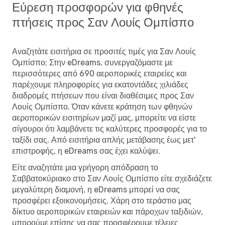
Λονδίνο
- Σαν Λουίς Ομπίσπο
Εύρεση προσφορών για φθηνές
Alaska Airlines
1 Στάση
Σαν Λουίς Ομπίσπο
- Λονδίνο
πτήσεις προς Σαν Λουίς Ομπίσπο
Αναζητάτε εισιτήρια σε προσιτές τιμές για Σαν Λουίς
Ομπίσπο; Στην eDreams, συνεργαζόμαστε με
περισσότερες από 690 αεροπορικές εταιρείες και
παρέχουμε πληροφορίες για εκατοντάδες χιλιάδες
διαδρομές πτήσεων που είναι διαθέσιμες προς Σαν
Λουίς Ομπίσπο. Όταν κάνετε κράτηση των φθηνών
αεροπορικών εισιτηρίων μαζί μας, μπορείτε να είστε
σίγουροι ότι λαμβάνετε τις καλύτερες προσφορές για το
ταξίδι σας. Από εισιτήρια απλής μετάβασης έως μετ'
επιστροφής, η eDreams σας έχει καλύψει.
Είτε αναζητάτε μια γρήγορη απόδραση το
Σαββατοκύριακο στο Σαν Λουίς Ομπίσπο είτε σχεδιάζετε
μεγαλύτερη διαμονή, η eDreams μπορεί να σας
προσφέρει εξοικονομήσεις. Χάρη στο τεράστιο μας
δίκτυο αεροπορικών εταιρειών και πάροχων ταξιδιών,
μπορούμε επίσης να σας προσφέρουμε τέλειες