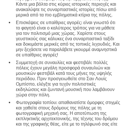
Κάντε μια βόλτα στις κύριες ιστορικές περιοχές και
ανακαλύψτε τις συναρπαστικές ιστορίες πίσω από
μερικά από τα πιο εμβληματικά κτίρια της πόλης.
Επισκέψεις σε υπαίθριες αγορές:
είναι γνωστό ότι
το φαγητό είναι ο καλύτερος τρόπος για να μάθετε
για τον πολιτισμό μιας χώρας. Χαρίστε στους
γευστικούς σας κάλυκες ένα συναρπαστικό ταξίδι
και δοκιμάστε μερικές από τις τοπικές λιχουδιές. Και
μην ξεχάσετε να παραλάβετε γκουρμέ αναμνηστικά
σε υπαίθριες αγορές!
Συμμετοχή σε συναυλίες και φεστιβάλ:
πολλές
πόλεις έχουν μεγάλη προσφορά συναυλιών και
μουσικών φεστιβάλ κατά τους μήνες της υψηλής
περιόδου. Πριν προσγειωθείτε στο Σαν Λουίς
Ομπίσπο, ελέγξτε για τυχόν πολιτιστικές
εκδηλώσεις και ζωντανή μουσική που λαμβάνουν
χώρα στην πόλη.
Φωτογραφία τοπίου:
απαθανατίστε όμορφες στιγμές
και χαθείτε στους δρόμους της πόλης με τη
φωτογραφική μηχανή σας. Η αποτύπωση της
εκπληκτικής αρχιτεκτονικής, της τέχνης του δρόμου
και της γραφικής θέας, είτε με το τηλέφωνό σας είτε