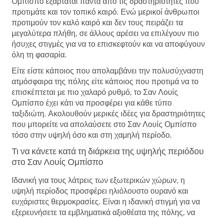
Ομπίσπο εξαρτάται πάντα από τις δραστηριότητες που
προτιμάτε και τον τοπικό καιρό. Ενώ μερικοί άνθρωποι
προτιμούν τον καλό καιρό και δεν τους πειράζει τα
μεγαλύτερα πλήθη, σε άλλους αρέσει να επιλέγουν πιο
ήσυχες στιγμές για να το επισκεφτούν και να αποφύγουν
όλη τη φασαρία.
Είτε είστε κάποιος που απολαμβάνει την πολυσύχναστη
ατμόσφαιρα της πόλης είτε κάποιος που προτιμά να το
επισκέπτεται με πιο χαλαρό ρυθμό, το Σαν Λουίς
Ομπίσπο έχει κάτι να προσφέρει για κάθε τύπο
ταξιδιώτη. Ακολουθούν μερικές ιδέες για δραστηριότητες
που μπορείτε να απολαύσετε στο Σαν Λουίς Ομπίσπο
τόσο στην υψηλή όσο και στη χαμηλή περίοδο.
Τι να κάνετε κατά τη διάρκεια της υψηλής περιόδου
στο Σαν Λουίς Ομπίσπο
Ιδανική για τους λάτρεις των εξωτερικών χώρων, η
υψηλή περίοδος προσφέρει ηλιόλουστο ουρανό και
ευχάριστες θερμοκρασίες. Είναι η ιδανική στιγμή για να
εξερευνήσετε τα εμβληματικά αξιοθέατα της πόλης, να