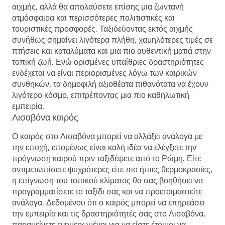
αιχμής, αλλά θα απολαύσετε επίσης μια ζωντανή
ατμόσφαιρα και περισσότερες πολιτιστικές και
τουριστικές προσφορές. Ταξιδεύοντας εκτός αιχμής
συνήθως σημαίνει λιγότερα πλήθη, χαμηλότερες τιμές σε
πτήσεις και καταλύματα και μια πιο αυθεντική ματιά στην
τοπική ζωή. Ενώ ορισμένες υπαίθριες δραστηριότητες
ενδέχεται να είναι περιορισμένες λόγω των καιρικών
συνθηκών, τα δημοφιλή αξιοθέατα πιθανότατα να έχουν
λιγότερο κόσμο, επιτρέποντας μια πιο καθηλωτική
εμπειρία.
Λισαβόνα καιρός
Ο καιρός στο Λισαβόνα μπορεί να αλλάξει ανάλογα με
την εποχή, επομένως είναι καλή ιδέα να ελέγξετε την
πρόγνωση καιρού πριν ταξιδέψετε από το Ρώμη. Είτε
αντιμετωπίσετε ψυχρότερες είτε πιο ήπιες θερμοκρασίες,
η επίγνωση του τοπικού κλίματος θα σας βοηθήσει να
προγραμματίσετε το ταξίδι σας και να προετοιμαστείτε
ανάλογα. Δεδομένου ότι ο καιρός μπορεί να επηρεάσει
την εμπειρία και τις δραστηριότητές σας στο Λισαβόνα,
παραμείνετε ενημερωμένοι για να είστε έτοιμοι να