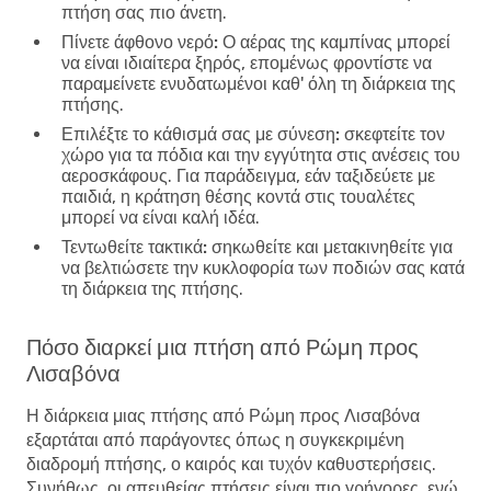
πτήση σας πιο άνετη.
Πίνετε άφθονο νερό:
Ο αέρας της καμπίνας μπορεί
να είναι ιδιαίτερα ξηρός, επομένως φροντίστε να
παραμείνετε ενυδατωμένοι καθ' όλη τη διάρκεια της
πτήσης.
Επιλέξτε το κάθισμά σας με σύνεση:
σκεφτείτε τον
χώρο για τα πόδια και την εγγύτητα στις ανέσεις του
αεροσκάφους. Για παράδειγμα, εάν ταξιδεύετε με
παιδιά, η κράτηση θέσης κοντά στις τουαλέτες
μπορεί να είναι καλή ιδέα.
Τεντωθείτε τακτικά:
σηκωθείτε και μετακινηθείτε για
να βελτιώσετε την κυκλοφορία των ποδιών σας κατά
τη διάρκεια της πτήσης.
Πόσο διαρκεί μια πτήση από Ρώμη προς
Λισαβόνα
Η διάρκεια μιας πτήσης από Ρώμη προς Λισαβόνα
εξαρτάται από παράγοντες όπως η συγκεκριμένη
διαδρομή πτήσης, ο καιρός και τυχόν καθυστερήσεις.
Συνήθως, οι απευθείας πτήσεις είναι πιο γρήγορες, ενώ