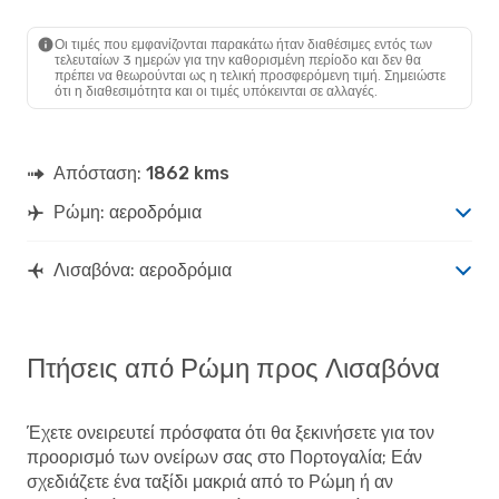
ROM
- LIS
Wizz Air Malta
Άμεση
LIS
- ROM
Οι τιμές που εμφανίζονται παρακάτω ήταν διαθέσιμες εντός των
τελευταίων 3 ημερών για την καθορισμένη περίοδο και δεν θα
πρέπει να θεωρούνται ως η τελική προσφερόμενη τιμή. Σημειώστε
ότι η διαθεσιμότητα και οι τιμές υπόκεινται σε αλλαγές.
Απόσταση:
1862 kms
Ρώμη: αεροδρόμια
Λισαβόνα: αεροδρόμια
Πτήσεις από Ρώμη προς Λισαβόνα
Έχετε ονειρευτεί πρόσφατα ότι θα ξεκινήσετε για τον
προορισμό των ονείρων σας στο Πορτογαλία; Εάν
σχεδιάζετε ένα ταξίδι μακριά από το Ρώμη ή αν