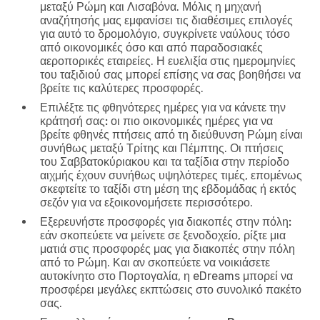
μεταξύ Ρώμη και Λισαβόνα. Μόλις η μηχανή
αναζήτησής μας εμφανίσει τις διαθέσιμες επιλογές
για αυτό το δρομολόγιο, συγκρίνετε ναύλους τόσο
από οικονομικές όσο και από παραδοσιακές
αεροπορικές εταιρείες. Η ευελιξία στις ημερομηνίες
του ταξιδιού σας μπορεί επίσης να σας βοηθήσει να
βρείτε τις καλύτερες προσφορές.
Επιλέξτε τις φθηνότερες ημέρες για να κάνετε την
κράτησή σας:
οι πιο οικονομικές ημέρες για να
βρείτε φθηνές πτήσεις από τη διεύθυνση Ρώμη είναι
συνήθως μεταξύ Τρίτης και Πέμπτης. Οι πτήσεις
του Σαββατοκύριακου και τα ταξίδια στην περίοδο
αιχμής έχουν συνήθως υψηλότερες τιμές, επομένως
σκεφτείτε το ταξίδι στη μέση της εβδομάδας ή εκτός
σεζόν για να εξοικονομήσετε περισσότερο.
Εξερευνήστε προσφορές για διακοπές στην πόλη:
εάν σκοπεύετε να μείνετε σε ξενοδοχείο, ρίξτε μια
ματιά στις προσφορές μας για διακοπές στην πόλη
από το Ρώμη. Και αν σκοπεύετε να νοικιάσετε
αυτοκίνητο στο Πορτογαλία, η eDreams μπορεί να
προσφέρει μεγάλες εκπτώσεις στο συνολικό πακέτο
σας.