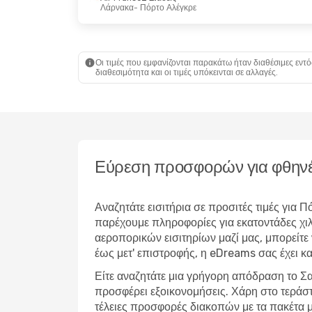
Λάρνακα
- Πόρτο Αλέγκρε
Οι τιμές που εμφανίζονται παρακάτω ήταν διαθέσιμες εντό
διαθεσιμότητα και οι τιμές υπόκεινται σε αλλαγές.
Εύρεση προσφορών για φθηνέ
Αναζητάτε εισιτήρια σε προσιτές τιμές για
παρέχουμε πληροφορίες για εκατοντάδες χι
αεροπορικών εισιτηρίων μαζί μας, μπορείτε 
έως μετ' επιστροφής, η eDreams σας έχει κα
Είτε αναζητάτε μια γρήγορη απόδραση το Σα
προσφέρει εξοικονομήσεις. Χάρη στο τεράσ
τέλειες προσφορές διακοπών με τα πακέτα μ