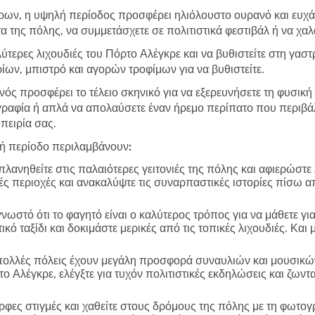
ώρων, η υψηλή περίοδος προσφέρει ηλιόλουστο ουρανό και ευχάρ
τα της πόλης, να συμμετάσχετε σε πολιτιστικά φεστιβάλ ή να χα
λύτερες λιχουδιές του Πόρτο Αλέγκρε και να βυθιστείτε στη γα
ων, μπιστρό και αγορών τροφίμων για να βυθιστείτε.
νός προσφέρει το τέλειο σκηνικό για να εξερευνήσετε τη φυσική
ραφία ή απλά να απολαύσετε έναν ήρεμο περίπατο που περιβάλ
πειρία σας.
λή περίοδο περιλαμβάνουν:
λανηθείτε στις παλαιότερες γειτονιές της πόλης και αφιερώστε
ικές περιοχές και ανακαλύψτε τις συναρπαστικές ιστορίες πίσω α
γνωστό ότι το φαγητό είναι ο καλύτερος τρόπος για να μάθετε γι
ό ταξίδι και δοκιμάστε μερικές από τις τοπικές λιχουδιές. Και
ολλές πόλεις έχουν μεγάλη προσφορά συναυλιών και μουσικών
ο Αλέγκρε, ελέγξτε για τυχόν πολιτιστικές εκδηλώσεις και ζω
φες στιγμές και χαθείτε στους δρόμους της πόλης με τη φωτο