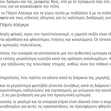
 του δρόμου και της γραφικής θέας, είτε με το τηλέφωνό σας εί
πους για να ανακαλύψετε την πόλη.
το Πόρτο Αλέγκρε και τα γύρω τοπία με ποδήλατο ή με τα πόδια
φεία και τους ειδικούς οδηγούς για τις καλύτερες διαδρομές γι
ο Πόρτο Αλέγκρε
λογές φιλικές προς τον προϋπολογισμό, η χαμηλή σεζόν είναι τέλ
στα αξιοθέατα και φθηνότερες πτήσεις και καταλύματα. Οι τοπικ
 εμπειρίες πολυτέλειας.
επίσης την ευκαιρία να απολαύσετε μια πιο αυθεντική εμπειρία κ
τε επίσης μεγαλύτερη ευελιξία κατά την κράτηση καταλυμάτων,
 για ταξιδιώτες της τελευταίας στιγμής, καθώς είναι πιο πιθανό
τηριότητες που πρέπει να κάνετε κατά τη διάρκεια της χαμηλής
και τα μεγαλύτερα φεστιβάλ γίνονται συνήθως κατά τη διάρκεια
περισσότερες εκδηλώσεις και εορτασμούς με γνώμονα την κοινό
 ή σε μια ξενάγηση για μια πιο προσωπική εμπειρία.
υσεία, οι γκαλερί και τα ιστορικά κτίρια είναι ιδανικά όταν ο και
συνηθισμένο για αυτές τις εγκαταστάσεις να προσφέρουν φθηνό