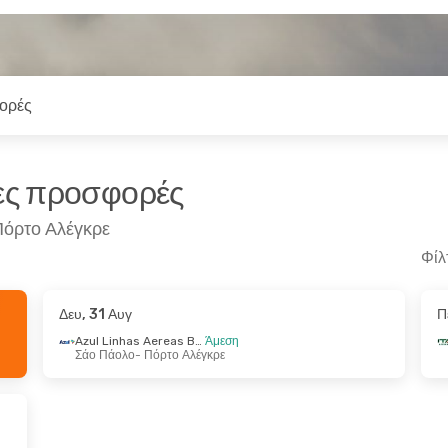
ορές
ρες προσφορές
Πόρτο Αλέγκρε
Φίλ
Δευ, 31 Αυγ
Π
επ
- Δευ, 21 Σεπ
Τετ, 9 Σεπ
- Σάβ, 12 Σ
Azul Linhas Aereas Brasileiras
Άμεση
Σάο Πάολο
- Πόρτο Αλέγκρε
rlines
1 Στάση
Azul Linhas Aereas Brasileiras
Τζανέιρο
- Πόρτο Αλέγκρε
Ρίο Ντε Τζανέιρο
- Πόρτ
Azul Linhas Aereas Brasileiras
Άμεση
Azul Linhas Aereas Brasileiras
λέγκρε
- Ρίο Ντε Τζανέιρο
Πόρτο Αλέγκρε
- Ρίο Ντ