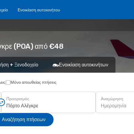
χείο
Ενοικίαση αυτοκινήτου
έγκρε (POA) από €48
ήση + Ξενοδοχείο
Ενοικίαση αυτοκινήτων
εις
Μόνο απευθείας πτήσεις
Προορισμός
Αναχώρηση
Ημερομηνία
Αναζήτηση πτήσεων