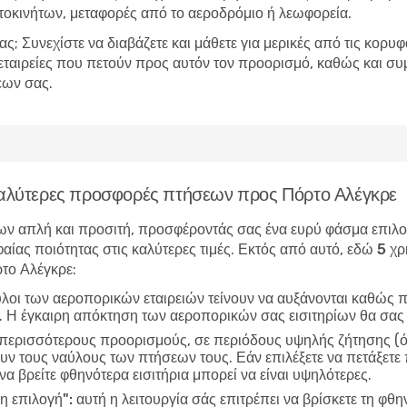
τοκινήτων, μεταφορές από το αεροδρόμιο ή λεωφορεία.
ας; Συνεχίστε να διαβάζετε και μάθετε για μερικές από τις κορυ
 εταιρείες που πετούν προς αυτόν τον προορισμό, καθώς και συ
εων σας.
 καλύτερες προσφορές πτήσεων προς Πόρτο Αλέγκρε
ν απλή και προσιτή, προσφέροντάς σας ένα ευρύ φάσμα επιλογώ
αίας ποιότητας στις καλύτερες τιμές. Εκτός από αυτό, εδώ
5 χρ
το Αλέγκρε
:
ύλοι των αεροπορικών εταιρειών τείνουν να αυξάνονται καθώς π
ν. Η έγκαιρη απόκτηση των αεροπορικών σας εισιτηρίων θα σας
 περισσότερους προορισμούς, σε περιόδους υψηλής ζήτησης (όπ
ν τους ναύλους των πτήσεων τους. Εάν επιλέξετε να πετάξετε 
να βρείτε φθηνότερα εισιτήρια μπορεί να είναι υψηλότερες.
η επιλογή":
αυτή η λειτουργία σάς επιτρέπει να βρίσκετε τη φθη