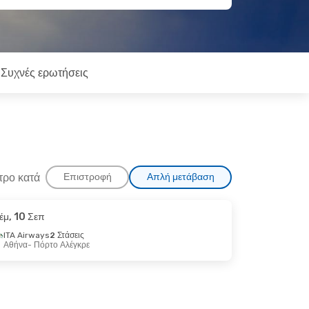
Συχνές ερωτήσεις
τρο κατά
Επιστροφή
Απλή μετάβαση
έμ, 10 Σεπ
επ
ITA Airways
2 Στάσεις
Αθήνα
- Πόρτο Αλέγκρε
Άμεση
ο Αλέγκρε
1 Στάση
ε Τζανέιρο