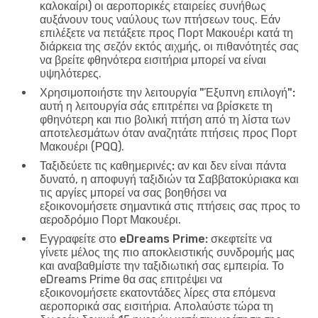
καλοκαίρι) οι αεροπορικές εταιρείες συνήθως
αυξάνουν τους ναύλους των πτήσεων τους. Εάν
επιλέξετε να πετάξετε προς Πορτ Μακουέρι κατά τη
διάρκεια της σεζόν εκτός αιχμής, οι πιθανότητές σας
να βρείτε φθηνότερα εισιτήρια μπορεί να είναι
υψηλότερες.
Χρησιμοποιήστε την λειτουργία "Έξυπνη επιλογή":
αυτή η λειτουργία σάς επιτρέπει να βρίσκετε τη
φθηνότερη και πιο βολική πτήση από τη λίστα των
αποτελεσμάτων όταν αναζητάτε πτήσεις προς Πορτ
Μακουέρι (PQQ).
Ταξιδεύετε τις καθημερινές:
αν και δεν είναι πάντα
δυνατό, η αποφυγή ταξιδιών τα Σαββατοκύριακα και
τις αργίες μπορεί να σας βοηθήσει να
εξοικονομήσετε σημαντικά στις πτήσεις σας προς το
αεροδρόμιο Πορτ Μακουέρι.
Εγγραφείτε στο eDreams Prime:
σκεφτείτε να
γίνετε μέλος της πιο αποκλειστικής συνδρομής μας
και αναβαθμίστε την ταξιδιωτική σας εμπειρία. Το
eDreams Prime θα σας επιτρέψει να
εξοικονομήσετε εκατοντάδες λίρες στα επόμενα
αεροπορικά σας εισιτήρια. Απολαύστε τώρα τη