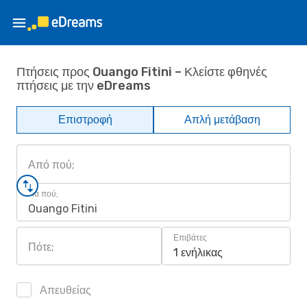
Πτήσεις προς Ouango Fitini – Κλείστε φθηνές
πτήσεις με την eDreams
Επιστροφή
Απλή μετάβαση
Από πού;
Για πού;
Ouango Fitini
Επιβάτες
Πότε;
1 ενήλικας
Απευθείας