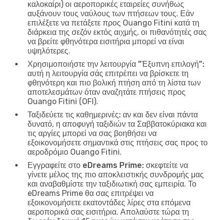
καλοκαίρι) οι αεροπορικές εταιρείες συνήθως
αυξάνουν τους ναύλους των πτήσεων τους. Εάν
επιλέξετε να πετάξετε προς Ouango Fitini κατά τη
διάρκεια της σεζόν εκτός αιχμής, οι πιθανότητές σας
να βρείτε φθηνότερα εισιτήρια μπορεί να είναι
υψηλότερες.
Χρησιμοποιήστε την λειτουργία "Έξυπνη επιλογή":
αυτή η λειτουργία σάς επιτρέπει να βρίσκετε τη
φθηνότερη και πιο βολική πτήση από τη λίστα των
αποτελεσμάτων όταν αναζητάτε πτήσεις προς
Ouango Fitini (OFI).
Ταξιδεύετε τις καθημερινές:
αν και δεν είναι πάντα
δυνατό, η αποφυγή ταξιδιών τα Σαββατοκύριακα και
τις αργίες μπορεί να σας βοηθήσει να
εξοικονομήσετε σημαντικά στις πτήσεις σας προς το
αεροδρόμιο Ouango Fitini.
Εγγραφείτε στο eDreams Prime:
σκεφτείτε να
γίνετε μέλος της πιο αποκλειστικής συνδρομής μας
και αναβαθμίστε την ταξιδιωτική σας εμπειρία. Το
eDreams Prime θα σας επιτρέψει να
εξοικονομήσετε εκατοντάδες λίρες στα επόμενα
αεροπορικά σας εισιτήρια. Απολαύστε τώρα τη