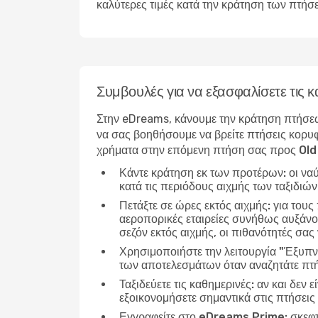
καλύτερες τιμές κατά την κράτηση των πτήσ
Συμβουλές για να εξασφαλίσετε τις
Στην eDreams, κάνουμε την κράτηση πτήσεω
να σας βοηθήσουμε να βρείτε πτήσεις κορυφ
χρήματα στην επόμενη πτήση σας προς Old
Κάντε κράτηση εκ των προτέρων:
οι να
κατά τις περιόδους αιχμής των ταξιδιώ
Πετάξτε σε ώρες εκτός αιχμής:
για τους
αεροπορικές εταιρείες συνήθως αυξάνου
σεζόν εκτός αιχμής, οι πιθανότητές σας 
Χρησιμοποιήστε την λειτουργία "Έξυπν
των αποτελεσμάτων όταν αναζητάτε πτή
Ταξιδεύετε τις καθημερινές:
αν και δεν ε
εξοικονομήσετε σημαντικά στις πτήσεις
Εγγραφείτε στο eDreams Prime:
σκεφτ