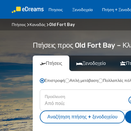
Πτησεις
Ξενοδοχεία
Πτήση + Ξενοδο
Πτήσεις
Καναδάς
Old Fort Bay
Πτήσεις προς Old Fort Bay – Κλ
Πτήσεις
Ξενοδοχείο
Πτ
Επιστροφή
Απλή μετάβαση
Πολλαπλές πόλ
Προέλευση
Αναζήτηση πτήσης + ξενοδοχείου