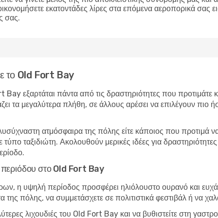
οικονομήσετε εκατοντάδες λίρες στα επόμενα αεροπορικά σας ε
ς σας.
τε το Old Fort Bay
ort Bay εξαρτάται πάντα από τις δραστηριότητες που προτιμάτε 
άζει τα μεγαλύτερα πλήθη, σε άλλους αρέσει να επιλέγουν πιο ήσ
λυσύχναστη ατμόσφαιρα της πόλης είτε κάποιος που προτιμά να 
θε τύπο ταξιδιώτη. Ακολουθούν μερικές ιδέες για δραστηριότητε
ερίοδο.
ς περιόδου στο Old Fort Bay
ώρων, η υψηλή περίοδος προσφέρει ηλιόλουστο ουρανό και ευχάρ
τα της πόλης, να συμμετάσχετε σε πολιτιστικά φεστιβάλ ή να χα
λύτερες λιχουδιές του Old Fort Bay και να βυθιστείτε στη γαστ