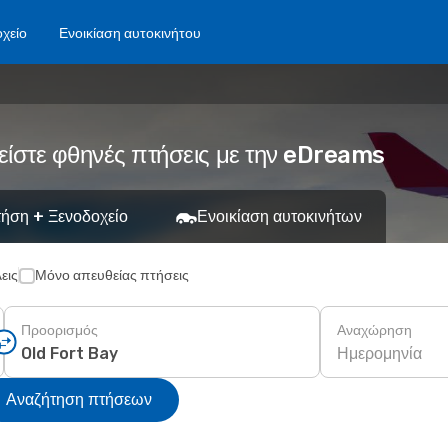
χείο
Ενοικίαση αυτοκινήτου
είστε φθηνές πτήσεις με την eDreams
ήση + Ξενοδοχείο
Ενοικίαση αυτοκινήτων
εις
Μόνο απευθείας πτήσεις
Προορισμός
Αναχώρηση
Ημερομηνία
Αναζήτηση πτήσεων