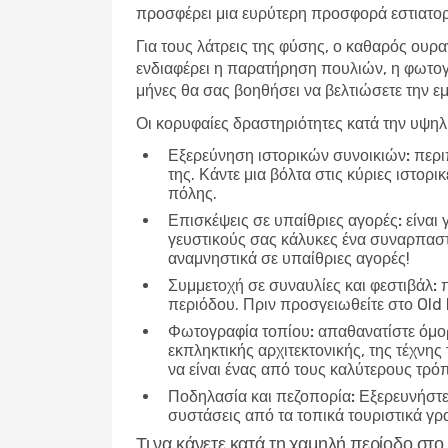
προσφέρει μια ευρύτερη προσφορά εστιατορί
Για τους λάτρεις της φύσης, ο καθαρός ουρα
ενδιαφέρει η παρατήρηση πουλιών, η φωτογ
μήνες θα σας βοηθήσει να βελτιώσετε την εμ
Οι κορυφαίες δραστηριότητες κατά την υψη
Εξερεύνηση ιστορικών συνοικιών:
περιπ
της. Κάντε μια βόλτα στις κύριες ιστορ
πόλης.
Επισκέψεις σε υπαίθριες αγορές:
είναι 
γευστικούς σας κάλυκες ένα συναρπαστικ
αναμνηστικά σε υπαίθριες αγορές!
Συμμετοχή σε συναυλίες και φεστιβάλ:
π
περιόδου. Πριν προσγειωθείτε στο Old 
Φωτογραφία τοπίου:
απαθανατίστε όμορ
εκπληκτικής αρχιτεκτονικής, της τέχνης
να είναι ένας από τους καλύτερους τρό
Ποδηλασία και πεζοπορία:
Εξερευνήστε 
συστάσεις από τα τοπικά τουριστικά γρα
Τι να κάνετε κατά τη χαμηλή περίοδο στ