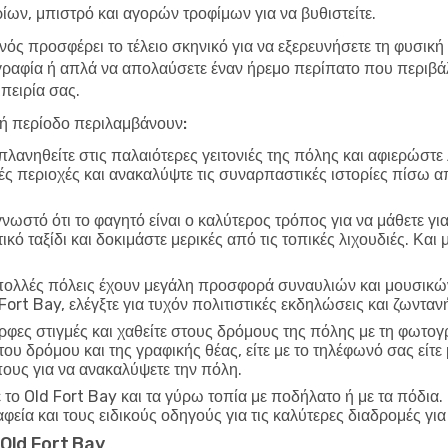
ων, μπιστρό και αγορών τροφίμων για να βυθιστείτε.
νός προσφέρει το τέλειο σκηνικό για να εξερευνήσετε τη φυσική
ραφία ή απλά να απολαύσετε έναν ήρεμο περίπατο που περιβάλ
πειρία σας.
λή περίοδο περιλαμβάνουν:
λανηθείτε στις παλαιότερες γειτονιές της πόλης και αφιερώστε
ικές περιοχές και ανακαλύψτε τις συναρπαστικές ιστορίες πίσω α
γνωστό ότι το φαγητό είναι ο καλύτερος τρόπος για να μάθετε γι
ό ταξίδι και δοκιμάστε μερικές από τις τοπικές λιχουδιές. Και
ολλές πόλεις έχουν μεγάλη προσφορά συναυλιών και μουσικών
Fort Bay, ελέγξτε για τυχόν πολιτιστικές εκδηλώσεις και ζωντ
φες στιγμές και χαθείτε στους δρόμους της πόλης με τη φωτο
 του δρόμου και της γραφικής θέας, είτε με το τηλέφωνό σας εί
πους για να ανακαλύψετε την πόλη.
το Old Fort Bay και τα γύρω τοπία με ποδήλατο ή με τα πόδια. 
φεία και τους ειδικούς οδηγούς για τις καλύτερες διαδρομές γι
ο Old Fort Bay