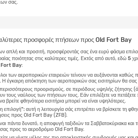
εων σας.
 καλύτερες προσφορές πτήσεων προς Old Fort Bay
ν απλή και προσιτή, προσφέροντάς σας ένα ευρύ φάσμα επιλογώ
αίας ποιότητας στις καλύτερες τιμές. Εκτός από αυτό, εδώ
5 χρ
 Fort Bay
:
ύλοι των αεροπορικών εταιρειών τείνουν να αυξάνονται καθώς π
ν. Η έγκαιρη απόκτηση των αεροπορικών σας εισιτηρίων θα σας
 περισσότερους προορισμούς, σε περιόδους υψηλής ζήτησης (όπ
ν τους ναύλους των πτήσεων τους. Εάν επιλέξετε να πετάξετε π
να βρείτε φθηνότερα εισιτήρια μπορεί να είναι υψηλότερες.
η επιλογή":
αυτή η λειτουργία σάς επιτρέπει να βρίσκετε τη φθη
σεις προς Old Fort Bay (ZFB).
ίναι πάντα δυνατό, η αποφυγή ταξιδιών τα Σαββατοκύριακα και τ
 σας προς το αεροδρόμιο Old Fort Bay.
είτε να γίνετε μέλος της πιο αποκλειστικής συνδρομής μας και α