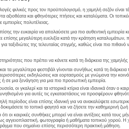
λογές φιλικές προς τον προϋπολογισμό, η χαμηλή σεζόν είναι τέλ
στα αξιοθέατα και φθηνότερες πτήσεις και καταλύματα. Οι τοπικ
 εμπειρίες πολυτέλειας.
επίσης την ευκαιρία να απολαύσετε μια πιο αυθεντική εμπειρία κ
τε επίσης μεγαλύτερη ευελιξία κατά την κράτηση καταλυμάτων,
 για ταξιδιώτες της τελευταίας στιγμής, καθώς είναι πιο πιθανό
τηριότητες που πρέπει να κάνετε κατά τη διάρκεια της χαμηλής
και τα μεγαλύτερα φεστιβάλ γίνονται συνήθως κατά τη διάρκεια
περισσότερες εκδηλώσεις και εορτασμούς με γνώμονα την κοινό
 ή σε μια ξενάγηση για μια πιο προσωπική εμπειρία.
υσεία, οι γκαλερί και τα ιστορικά κτίρια είναι ιδανικά όταν ο και
συνηθισμένο για αυτές τις εγκαταστάσεις να προσφέρουν φθηνό
ηλή περίοδος είναι επίσης ιδανική για να ανακαλύψετε εσωτερικ
δοκιμάσετε το τοπικό φαγητό και να ζήσετε την καθημερινή ζωή 
ότι οι καιρικές συνθήκες μπορεί να είναι αντίξοες κατά τους μή
πως αγγειοπλαστική, φωτογραφία ή μαθήματα τοπικού χορού. Η 
 πράγμα που σημαίνει επίσης περισσότερη πρακτική μάθηση.