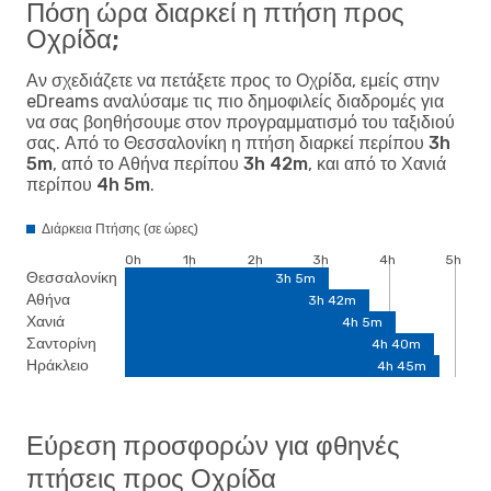
Πόση ώρα διαρκεί η πτήση προς
Οχρίδα;
Αν σχεδιάζετε να πετάξετε προς το Οχρίδα, εμείς στην
eDreams αναλύσαμε τις πιο δημοφιλείς διαδρομές για
να σας βοηθήσουμε στον προγραμματισμό του ταξιδιού
σας. Από το
Θεσσαλονίκη
η πτήση διαρκεί περίπου
3h
5m
, από το
Αθήνα
περίπου
3h 42m
, και από το
Χανιά
περίπου
4h 5m
.
Διάρκεια Πτήσης (σε ώρες)
0h
1h
2h
3h
4h
5h
Θεσσαλονίκη
3h 5m
Αθήνα
3h 42m
Χανιά
4h 5m
Σαντορίνη
4h 40m
Ηράκλειο
4h 45m
Εύρεση προσφορών για φθηνές
πτήσεις προς Οχρίδα