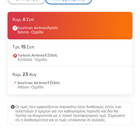
Παρ, 11 Σεπ
Κυρ, 6 Σεπ
- Δευ, 14 Σεπ
Air Serbia
Austrian Airlines
Άμεση
Άμεση
Βελιγράδι
Βιέννη
- Οχρίδα
- Οχρίδα
Air Serbia
Άμεση
Οχρίδα
- Βελιγράδι
Τρί, 15 Σεπ
Πέμ, 27 Αυγ
Turkish Airlines
- Σάβ, 29 Αυγ
1 Στάση
Αττάλεια
- Οχρίδα
Air Serbia
1 Στάση
Αθήνα
- Οχρίδα
Air Serbia
1 Στάση
Κυρ, 23 Αυγ
Οχρίδα
- Αθήνα
Austrian Airlines
1 Στάση
Αθήνα
- Οχρίδα
Παρ, 25 Σεπ
- Κυρ, 27 Σεπ
Air Serbia
1 Στάση
Αθήνα
- Οχρίδα
Οι τιμές που εμφανίζονται παρακάτω ήταν διαθέσιμες εντός των
Austrian Airlines
1 Στάση
τελευταίων 3 ημερών για την καθορισμένη περίοδο και δεν θα
Οχρίδα
- Αθήνα
πρέπει να θεωρούνται ως η τελική προσφερόμενη τιμή. Σημειώστε
ότι η διαθεσιμότητα και οι τιμές υπόκεινται σε αλλαγές.