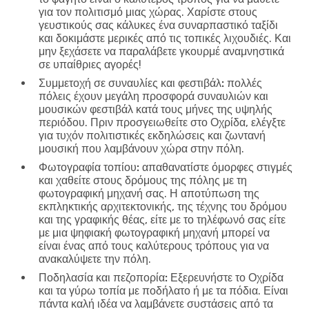
για τον πολιτισμό μιας χώρας. Χαρίστε στους
γευστικούς σας κάλυκες ένα συναρπαστικό ταξίδι
και δοκιμάστε μερικές από τις τοπικές λιχουδιές. Και
μην ξεχάσετε να παραλάβετε γκουρμέ αναμνηστικά
σε υπαίθριες αγορές!
Συμμετοχή σε συναυλίες και φεστιβάλ:
πολλές
πόλεις έχουν μεγάλη προσφορά συναυλιών και
μουσικών φεστιβάλ κατά τους μήνες της υψηλής
περιόδου. Πριν προσγειωθείτε στο Οχρίδα, ελέγξτε
για τυχόν πολιτιστικές εκδηλώσεις και ζωντανή
μουσική που λαμβάνουν χώρα στην πόλη.
Φωτογραφία τοπίου:
απαθανατίστε όμορφες στιγμές
και χαθείτε στους δρόμους της πόλης με τη
φωτογραφική μηχανή σας. Η αποτύπωση της
εκπληκτικής αρχιτεκτονικής, της τέχνης του δρόμου
και της γραφικής θέας, είτε με το τηλέφωνό σας είτε
με μια ψηφιακή φωτογραφική μηχανή μπορεί να
είναι ένας από τους καλύτερους τρόπους για να
ανακαλύψετε την πόλη.
Ποδηλασία και πεζοπορία:
Εξερευνήστε το Οχρίδα
και τα γύρω τοπία με ποδήλατο ή με τα πόδια. Είναι
πάντα καλή ιδέα να λαμβάνετε συστάσεις από τα