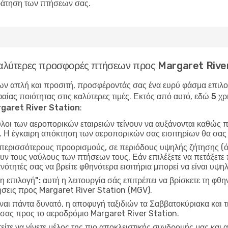
κράτηση των πτήσεων σας.
 καλύτερες προσφορές πτήσεων προς Margaret Rive
ν απλή και προσιτή, προσφέροντάς σας ένα ευρύ φάσμα επιλογώ
αίας ποιότητας στις καλύτερες τιμές. Εκτός από αυτό, εδώ
5 χρ
rgaret River Station
:
ύλοι των αεροπορικών εταιρειών τείνουν να αυξάνονται καθώς π
ν. Η έγκαιρη απόκτηση των αεροπορικών σας εισιτηρίων θα σας
 περισσότερους προορισμούς, σε περιόδους υψηλής ζήτησης (όπ
ν τους ναύλους των πτήσεων τους. Εάν επιλέξετε να πετάξετε 
ανότητές σας να βρείτε φθηνότερα εισιτήρια μπορεί να είναι υψη
η επιλογή":
αυτή η λειτουργία σάς επιτρέπει να βρίσκετε τη φθη
σεις προς Margaret River Station (MGV).
ίναι πάντα δυνατό, η αποφυγή ταξιδιών τα Σαββατοκύριακα και τ
 σας προς το αεροδρόμιο Margaret River Station.
είτε να γίνετε μέλος της πιο αποκλειστικής συνδρομής μας και α