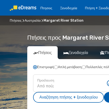
Πτησεις
Ξενοδοχεία
Πτήση + Ξενοδο
Πτήσεις
Αυστραλία
Margaret River Station
Πτήσεις προς Margaret River S
Πτήσεις
Ξενοδοχείο
Πτ
Επιστροφή
Απλή μετάβαση
Πολλαπλές πόλ
Προέλευση
Αναζήτηση πτήσης + ξενοδοχείου