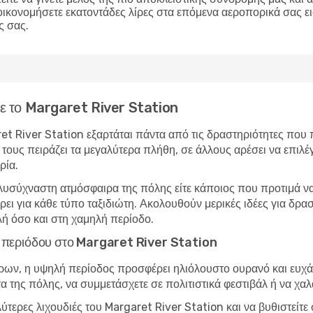
οικονομήσετε εκατοντάδες λίρες στα επόμενα αεροπορικά σας ε
ς σας.
ίτε το Margaret River Station
ret River Station εξαρτάται πάντα από τις δραστηριότητες που π
τους πειράζει τα μεγαλύτερα πλήθη, σε άλλους αρέσει να επιλέγ
ρία.
λυσύχναστη ατμόσφαιρα της πόλης είτε κάποιος που προτιμά να 
ρει για κάθε τύπο ταξιδιώτη. Ακολουθούν μερικές ιδέες για δρ
ή όσο και στη χαμηλή περίοδο.
ής περιόδου στο Margaret River Station
ώρων, η υψηλή περίοδος προσφέρει ηλιόλουστο ουρανό και ευχάρ
τα της πόλης, να συμμετάσχετε σε πολιτιστικά φεστιβάλ ή να χα
λύτερες λιχουδιές του Margaret River Station και να βυθιστείτ