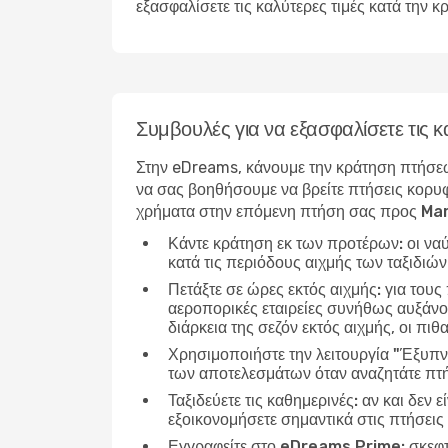
εξασφαλίσετε τις καλύτερες τιμές κατά την 
Συμβουλές για να εξασφαλίσετε τις
Στην eDreams, κάνουμε την κράτηση πτήσεω
να σας βοηθήσουμε να βρείτε πτήσεις κορυφ
χρήματα στην επόμενη πτήση σας προς Ma
Κάντε κράτηση εκ των προτέρων:
οι να
κατά τις περιόδους αιχμής των ταξιδιώ
Πετάξτε σε ώρες εκτός αιχμής:
για τους
αεροπορικές εταιρείες συνήθως αυξάνου
διάρκεια της σεζόν εκτός αιχμής, οι πιθ
Χρησιμοποιήστε την λειτουργία "Έξυπν
των αποτελεσμάτων όταν αναζητάτε πτή
Ταξιδεύετε τις καθημερινές:
αν και δεν ε
εξοικονομήσετε σημαντικά στις πτήσεις
Εγγραφείτε στο eDreams Prime:
σκεφτ