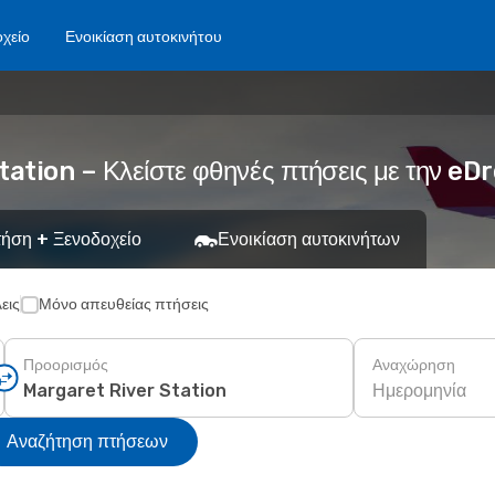
χείο
Ενοικίαση αυτοκινήτου
tation – Κλείστε φθηνές πτήσεις με την e
ήση + Ξενοδοχείο
Ενοικίαση αυτοκινήτων
εις
Μόνο απευθείας πτήσεις
Προορισμός
Αναχώρηση
Ημερομηνία
Αναζήτηση πτήσεων