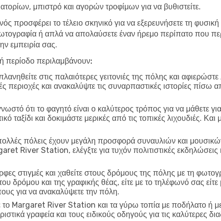
τορίων, μπιστρό και αγορών τροφίμων για να βυθιστείτε.
νός προσφέρει το τέλειο σκηνικό για να εξερευνήσετε τη φυσική
ωτογραφία ή απλά να απολαύσετε έναν ήρεμο περίπατο που περ
ην εμπειρία σας.
λή περίοδο περιλαμβάνουν:
λανηθείτε στις παλαιότερες γειτονιές της πόλης και αφιερώστε
ικές περιοχές και ανακαλύψτε τις συναρπαστικές ιστορίες πίσω α
γνωστό ότι το φαγητό είναι ο καλύτερος τρόπος για να μάθετε γι
ό ταξίδι και δοκιμάστε μερικές από τις τοπικές λιχουδιές. Και
ολλές πόλεις έχουν μεγάλη προσφορά συναυλιών και μουσικών
aret River Station, ελέγξτε για τυχόν πολιτιστικές εκδηλώσε
φες στιγμές και χαθείτε στους δρόμους της πόλης με τη φωτο
 του δρόμου και της γραφικής θέας, είτε με το τηλέφωνό σας εί
πους για να ανακαλύψετε την πόλη.
το Margaret River Station και τα γύρω τοπία με ποδήλατο ή με 
ιστικά γραφεία και τους ειδικούς οδηγούς για τις καλύτερες δι