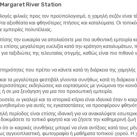
το Margaret River Station
λογές φιλικές προς τον προϋπολογισμό, η χαμηλή σεζόν είναι τέλ
στα αξιοθέατα και φθηνότερες πτήσεις και καταλύματα. Οι τοπικ
 εμπειρίες πολυτέλειας.
επίσης την ευκαιρία να απολαύσετε μια πιο αυθεντική εμπειρία κ
τε επίσης μεγαλύτερη ευελιξία κατά την κράτηση καταλυμάτων,
 για ταξιδιώτες της τελευταίας στιγμής, καθώς είναι πιο πιθανό
τηριότητες που πρέπει να κάνετε κατά τη διάρκεια της χαμηλής
και τα μεγαλύτερα φεστιβάλ γίνονται συνήθως κατά τη διάρκεια
περισσότερες εκδηλώσεις και εορτασμούς με γνώμονα την κοινό
 ή σε μια ξενάγηση για μια πιο προσωπική εμπειρία.
υσεία, οι γκαλερί και τα ιστορικά κτίρια είναι ιδανικά όταν ο και
συνηθισμένο για αυτές τις εγκαταστάσεις να προσφέρουν φθηνό
ηλή περίοδος είναι επίσης ιδανική για να ανακαλύψετε εσωτερικ
 δοκιμάσετε το τοπικό φαγητό και να ζήσετε την καθημερινή ζωή
ότι οι καιρικές συνθήκες μπορεί να είναι αντίξοες κατά τους μή
πως αγγειοπλαστική, φωτογραφία ή μαθήματα τοπικού χορού. Η 