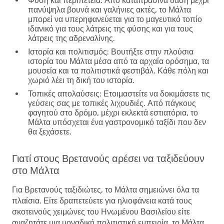
Φύση και περιπέτεια
: Από καταπράσινα δάση μέχρι
πανύψηλα βουνά και γαλήνιες ακτές, το Μάλτα
μπορεί να υπερηφανεύεται για το μαγευτικό τοπίο
ιδανικό για τους λάτρεις της φύσης και για τους
λάτρεις της αδρεναλίνης.
Ιστορία και πολιτισμός
: Βουτήξτε στην πλούσια
ιστορία του Μάλτα μέσα από τα αρχαία ορόσημα, τα
μουσεία και τα πολιτιστικά φεστιβάλ. Κάθε πόλη και
χωριό λέει τη δική του ιστορία.
Τοπικές απολαύσεις
: Ετοιμαστείτε να δοκιμάσετε τις
γεύσεις σας με τοπικές λιχουδιές. Από πάγκους
φαγητού στο δρόμο, μέχρι εκλεκτά εστιατόρια, το
Μάλτα υπόσχεται ένα γαστρονομικό ταξίδι που δεν
θα ξεχάσετε.
Γιατί στους Βρετανούς αρέσει να ταξιδεύουν
στο Μάλτα
Για Βρετανούς ταξιδιώτες, το Μάλτα σημειώνει όλα τα
πλαίσια. Είτε δραπετεύετε για ηλιοφάνεια κατά τους
σκοτεινούς χειμώνες του Ηνωμένου Βασιλείου είτε
αναζητάτε μια μοναδική πολιτιστική εμπειρία, το Μάλτα