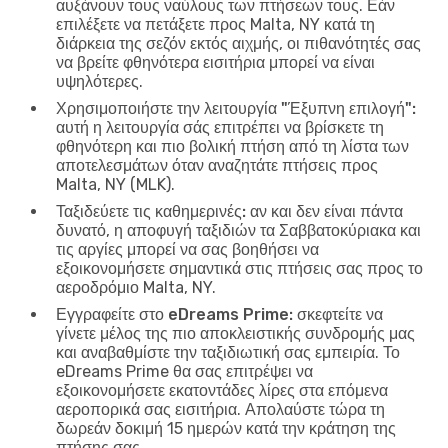
αυξάνουν τους ναύλους των πτήσεων τους. Εάν
επιλέξετε να πετάξετε προς Malta, NY κατά τη
διάρκεια της σεζόν εκτός αιχμής, οι πιθανότητές σας
να βρείτε φθηνότερα εισιτήρια μπορεί να είναι
υψηλότερες.
Χρησιμοποιήστε την λειτουργία "Έξυπνη επιλογή":
αυτή η λειτουργία σάς επιτρέπει να βρίσκετε τη
φθηνότερη και πιο βολική πτήση από τη λίστα των
αποτελεσμάτων όταν αναζητάτε πτήσεις προς
Malta, NY (MLK).
Ταξιδεύετε τις καθημερινές:
αν και δεν είναι πάντα
δυνατό, η αποφυγή ταξιδιών τα Σαββατοκύριακα και
τις αργίες μπορεί να σας βοηθήσει να
εξοικονομήσετε σημαντικά στις πτήσεις σας προς το
αεροδρόμιο Malta, NY.
Εγγραφείτε στο eDreams Prime:
σκεφτείτε να
γίνετε μέλος της πιο αποκλειστικής συνδρομής μας
και αναβαθμίστε την ταξιδιωτική σας εμπειρία. Το
eDreams Prime θα σας επιτρέψει να
εξοικονομήσετε εκατοντάδες λίρες στα επόμενα
αεροπορικά σας εισιτήρια. Απολαύστε τώρα τη
δωρεάν δοκιμή 15 ημερών κατά την κράτηση της
πτήσης σας.