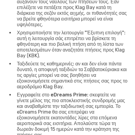
αυξάνουν τους ναύλους των πτήσεων τους. Εάν
επιλέξετε να πετάξετε προς Klag Bay κατά τη
διάρκεια της σεζόν εκτός αιχμής, οι πιθανότητές σας
να βρείτε φθηνότερα εισιτήρια μπορεί να είναι
υψηλότερες.
Χρησιμοποιήστε την λειτουργία "Έξυπνη επιλογή":
αυτή η λειτουργία σάς επιτρέπει να βρίσκετε τη
φθηνότερη και πιο βολική πτήση από τη λίστα των
αποτελεσμάτων όταν αναζητάτε πτήσεις προς Klag
Bay (KBK).
Ταξιδεύετε τις καθημερινές:
αν και δεν είναι πάντα
δυνατό, η αποφυγή ταξιδιών τα Σαββατοκύριακα και
τις αργίες μπορεί να σας βοηθήσει να
εξοικονομήσετε σημαντικά στις πτήσεις σας προς το
αεροδρόμιο Klag Bay.
Εγγραφείτε στο eDreams Prime:
σκεφτείτε να
γίνετε μέλος της πιο αποκλειστικής συνδρομής μας
και αναβαθμίστε την ταξιδιωτική σας εμπειρία. Το
eDreams Prime θα σας επιτρέψει να
εξοικονομήσετε εκατοντάδες λίρες στα επόμενα
αεροπορικά σας εισιτήρια. Απολαύστε τώρα τη
δωρεάν δοκιμή 15 ημερών κατά την κράτηση της
πτήσης σας.