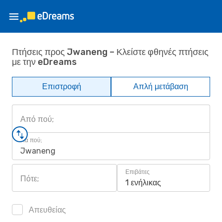
Πτήσεις προς Jwaneng – Κλείστε φθηνές πτήσεις
με την eDreams
Επιστροφή
Απλή μετάβαση
Από πού;
Για πού;
Jwaneng
Επιβάτες
Πότε;
1 ενήλικας
Απευθείας