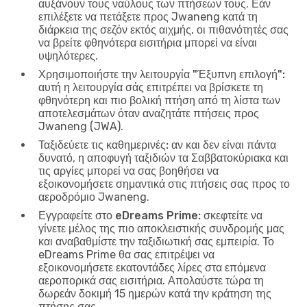
αυξάνουν τους ναύλους των πτήσεων τους. Εάν
επιλέξετε να πετάξετε προς Jwaneng κατά τη
διάρκεια της σεζόν εκτός αιχμής, οι πιθανότητές σας
να βρείτε φθηνότερα εισιτήρια μπορεί να είναι
υψηλότερες.
Χρησιμοποιήστε την λειτουργία "Έξυπνη επιλογή":
αυτή η λειτουργία σάς επιτρέπει να βρίσκετε τη
φθηνότερη και πιο βολική πτήση από τη λίστα των
αποτελεσμάτων όταν αναζητάτε πτήσεις προς
Jwaneng (JWA).
Ταξιδεύετε τις καθημερινές:
αν και δεν είναι πάντα
δυνατό, η αποφυγή ταξιδιών τα Σαββατοκύριακα και
τις αργίες μπορεί να σας βοηθήσει να
εξοικονομήσετε σημαντικά στις πτήσεις σας προς το
αεροδρόμιο Jwaneng.
Εγγραφείτε στο eDreams Prime:
σκεφτείτε να
γίνετε μέλος της πιο αποκλειστικής συνδρομής μας
και αναβαθμίστε την ταξιδιωτική σας εμπειρία. Το
eDreams Prime θα σας επιτρέψει να
εξοικονομήσετε εκατοντάδες λίρες στα επόμενα
αεροπορικά σας εισιτήρια. Απολαύστε τώρα τη
δωρεάν δοκιμή 15 ημερών κατά την κράτηση της
πτήσης σας.