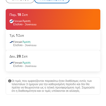
Παρ, 18 Σεπ
Παρ, 18 Σεπ
- Δευ, 21 Σεπ
Finnair
Finnair
Άμεση
Άμεση
Ελσίνκι
Ελσίνκι
- Joensuu
- Joensuu
Finnair
Άμεση
Joensuu
- Ελσίνκι
Τρί, 1 Σεπ
Δευ, 24 Αυγ
Finnair
Άμεση
- Παρ, 28 Αυγ
Ελσίνκι
- Joensuu
Finnair
1 Στάση
Θεσσαλονίκη
- Joensuu
Finnair
1 Στάση
Δευ, 28 Σεπ
Joensuu
- Θεσσαλονίκη
Finnair
Άμεση
Ελσίνκι
- Joensuu
Οι τιμές που εμφανίζονται παρακάτω ήταν διαθέσιμες εντός των
τελευταίων 3 ημερών για την καθορισμένη περίοδο και δεν θα
πρέπει να θεωρούνται ως η τελική προσφερόμενη τιμή. Σημειώστε
ότι η διαθεσιμότητα και οι τιμές υπόκεινται σε αλλαγές.