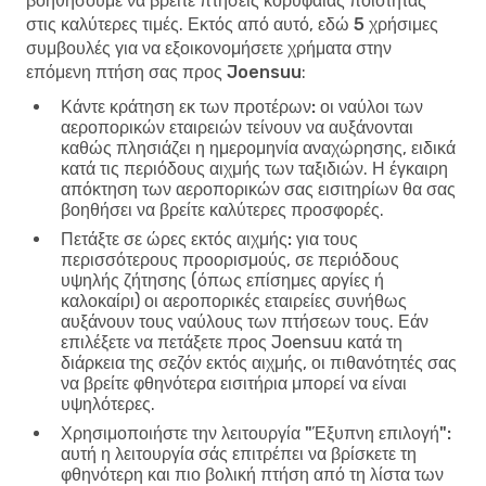
βοηθήσουμε να βρείτε πτήσεις κορυφαίας ποιότητας
στις καλύτερες τιμές. Εκτός από αυτό, εδώ
5 χρήσιμες
συμβουλές για να εξοικονομήσετε χρήματα στην
επόμενη πτήση σας προς Joensuu
:
Κάντε κράτηση εκ των προτέρων:
οι ναύλοι των
αεροπορικών εταιρειών τείνουν να αυξάνονται
καθώς πλησιάζει η ημερομηνία αναχώρησης, ειδικά
κατά τις περιόδους αιχμής των ταξιδιών. Η έγκαιρη
απόκτηση των αεροπορικών σας εισιτηρίων θα σας
βοηθήσει να βρείτε καλύτερες προσφορές.
Πετάξτε σε ώρες εκτός αιχμής:
για τους
περισσότερους προορισμούς, σε περιόδους
υψηλής ζήτησης (όπως επίσημες αργίες ή
καλοκαίρι) οι αεροπορικές εταιρείες συνήθως
αυξάνουν τους ναύλους των πτήσεων τους. Εάν
επιλέξετε να πετάξετε προς Joensuu κατά τη
διάρκεια της σεζόν εκτός αιχμής, οι πιθανότητές σας
να βρείτε φθηνότερα εισιτήρια μπορεί να είναι
υψηλότερες.
Χρησιμοποιήστε την λειτουργία "Έξυπνη επιλογή":
αυτή η λειτουργία σάς επιτρέπει να βρίσκετε τη
φθηνότερη και πιο βολική πτήση από τη λίστα των