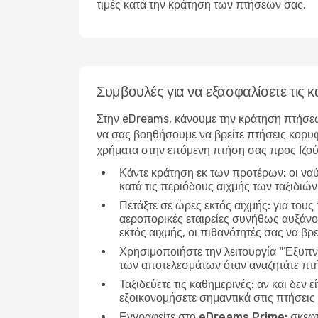
τιμές κατά την κράτηση των πτήσεων σας.
Συμβουλές για να εξασφαλίσετε τις
Στην eDreams, κάνουμε την κράτηση πτήσεω
να σας βοηθήσουμε να βρείτε πτήσεις κορυφ
χρήματα στην επόμενη πτήση σας προς Ιζο
Κάντε κράτηση εκ των προτέρων:
οι να
κατά τις περιόδους αιχμής των ταξιδιώ
Πετάξτε σε ώρες εκτός αιχμής:
για τους
αεροπορικές εταιρείες συνήθως αυξάνου
εκτός αιχμής, οι πιθανότητές σας να βρε
Χρησιμοποιήστε την λειτουργία "Έξυπν
των αποτελεσμάτων όταν αναζητάτε πτή
Ταξιδεύετε τις καθημερινές:
αν και δεν ε
εξοικονομήσετε σημαντικά στις πτήσεις
Εγγραφείτε στο eDreams Prime:
σκεφτ