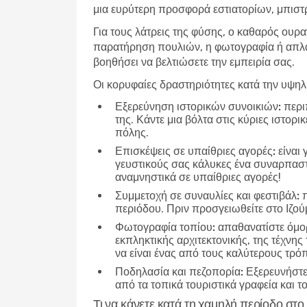
μια ευρύτερη προσφορά εστιατορίων, μπιστρ
Για τους λάτρεις της φύσης, ο καθαρός ουρα
παρατήρηση πουλιών, η φωτογραφία ή απλά 
βοηθήσει να βελτιώσετε την εμπειρία σας.
Οι κορυφαίες δραστηριότητες κατά την υψη
Εξερεύνηση ιστορικών συνοικιών:
περιπ
της. Κάντε μια βόλτα στις κύριες ιστορ
πόλης.
Επισκέψεις σε υπαίθριες αγορές:
είναι 
γευστικούς σας κάλυκες ένα συναρπαστικ
αναμνηστικά σε υπαίθριες αγορές!
Συμμετοχή σε συναυλίες και φεστιβάλ:
π
περιόδου. Πριν προσγειωθείτε στο Ιζού
Φωτογραφία τοπίου:
απαθανατίστε όμορ
εκπληκτικής αρχιτεκτονικής, της τέχνης
να είναι ένας από τους καλύτερους τρό
Ποδηλασία και πεζοπορία:
Εξερευνήστε 
από τα τοπικά τουριστικά γραφεία και τ
Τι να κάνετε κατά τη χαμηλή περίοδο στο