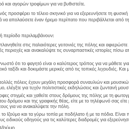
ό και αγορών τροφίμων για να βυθιστείτε.
νός προσφέρει το τέλειο σκηνικό για να εξερευνήσετε τη φυσική 
να απολαύσετε έναν ήρεμο περίπατο που περιβάλλεται από τη 
λή περίοδο περιλαμβάνουν:
λανηθείτε στις παλαιότερες γειτονιές της πόλης και αφιερώστε
ικές περιοχές και ανακαλύψτε τις συναρπαστικές ιστορίες πίσω α
γνωστό ότι το φαγητό είναι ο καλύτερος τρόπος για να μάθετε γι
ό ταξίδι και δοκιμάστε μερικές από τις τοπικές λιχουδιές. Και
ολλές πόλεις έχουν μεγάλη προσφορά συναυλιών και μουσικών
μο, ελέγξτε για τυχόν πολιτιστικές εκδηλώσεις και ζωντανή μο
φες στιγμές και χαθείτε στους δρόμους της πόλης με τη φωτο
 του δρόμου και της γραφικής θέας, είτε με το τηλέφωνό σας εί
πους για να ανακαλύψετε την πόλη.
το Ιζούμο και τα γύρω τοπία με ποδήλατο ή με τα πόδια. Είναι 
ους ειδικούς οδηγούς για τις καλύτερες διαδρομές για εξερεύνησ
 Ιζούμο