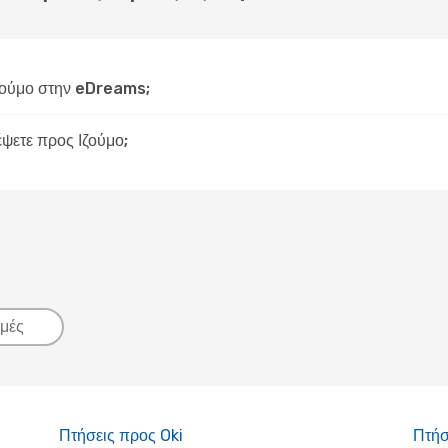
ζούμο στην eDreams;
έψετε προς Ιζούμο;
μές
Πτήσεις προς Oki
Πτήσ