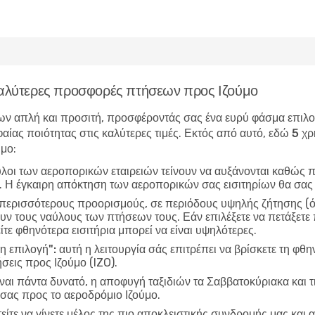
 καλύτερες προσφορές πτήσεων προς Ιζούμο
ν απλή και προσιτή, προσφέροντάς σας ένα ευρύ φάσμα επιλογώ
αίας ποιότητας στις καλύτερες τιμές. Εκτός από αυτό, εδώ
5 χρ
ύμο
:
ύλοι των αεροπορικών εταιρειών τείνουν να αυξάνονται καθώς π
ν. Η έγκαιρη απόκτηση των αεροπορικών σας εισιτηρίων θα σας
 περισσότερους προορισμούς, σε περιόδους υψηλής ζήτησης (όπ
ν τους ναύλους των πτήσεων τους. Εάν επιλέξετε να πετάξετε π
ίτε φθηνότερα εισιτήρια μπορεί να είναι υψηλότερες.
η επιλογή":
αυτή η λειτουργία σάς επιτρέπει να βρίσκετε τη φθη
σεις προς Ιζούμο (IZO).
ίναι πάντα δυνατό, η αποφυγή ταξιδιών τα Σαββατοκύριακα και τ
 σας προς το αεροδρόμιο Ιζούμο.
είτε να γίνετε μέλος της πιο αποκλειστικής συνδρομής μας και α