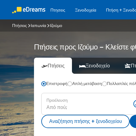
Πτησεις
Ξενοδοχεία
Πτήση + Ξενοδο
Πτήσεις
Ιαπωνία
Ιζούμο
Πτήσεις προς Ιζούμο – Κλείστε 
Πτήσεις
Ξενοδοχείο
Πτ
Επιστροφή
Απλή μετάβαση
Πολλαπλές πόλ
Προέλευση
Αναζήτηση πτήσης + ξενοδοχείου