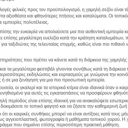
λογές φιλικές προς τον προϋπολογισμό, η χαμηλή σεζόν είναι τέλ
στα αξιοθέατα και φθηνότερες πτήσεις και καταλύματα. Οι τοπικ
 εμπειρίες πολυτέλειας.
επίσης την ευκαιρία να απολαύσετε μια πιο αυθεντική εμπειρία κ
τε επίσης μεγαλύτερη ευελιξία κατά την κράτηση καταλυμάτων,
 για ταξιδιώτες της τελευταίας στιγμής, καθώς είναι πιο πιθανό
τηριότητες που πρέπει να κάνετε κατά τη διάρκεια της χαμηλής
και τα μεγαλύτερα φεστιβάλ γίνονται συνήθως κατά τη διάρκεια
περισσότερες εκδηλώσεις και εορτασμούς με γνώμονα την κοινό
 ή σε μια ξενάγηση για μια πιο προσωπική εμπειρία.
υσεία, οι γκαλερί και τα ιστορικά κτίρια είναι ιδανικά όταν ο και
συνηθισμένο για αυτές τις εγκαταστάσεις να προσφέρουν φθηνό
ηλή περίοδος είναι επίσης ιδανική για να ανακαλύψετε εσωτερικ
δοκιμάσετε το τοπικό φαγητό και να ζήσετε την καθημερινή ζωή 
ότι οι καιρικές συνθήκες μπορεί να είναι αντίξοες κατά τους μή
πως αγγειοπλαστική, φωτογραφία ή μαθήματα τοπικού χορού. Η 
 πράγμα που σημαίνει επίσης περισσότερη πρακτική μάθηση.