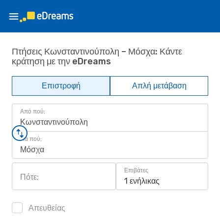
Πτήσεις Κωνσταντινούπολη – Μόσχα: Κάντε
κράτηση με την eDreams
Επιστροφή
Απλή μετάβαση
Από πού;
Κωνσταντινούπολη
Για πού;
Μόσχα
Επιβάτες
Πότε;
1 ενήλικας
Απευθείας