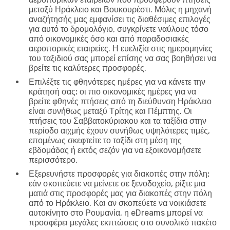
μεταξύ Ηράκλειο και Βουκουρέστι. Μόλις η μηχανή
αναζήτησής μας εμφανίσει τις διαθέσιμες επιλογές
για αυτό το δρομολόγιο, συγκρίνετε ναύλους τόσο
από οικονομικές όσο και από παραδοσιακές
αεροπορικές εταιρείες. Η ευελιξία στις ημερομηνίες
του ταξιδιού σας μπορεί επίσης να σας βοηθήσει να
βρείτε τις καλύτερες προσφορές.
Επιλέξτε τις φθηνότερες ημέρες για να κάνετε την
κράτησή σας:
οι πιο οικονομικές ημέρες για να
βρείτε φθηνές πτήσεις από τη διεύθυνση Ηράκλειο
είναι συνήθως μεταξύ Τρίτης και Πέμπτης. Οι
πτήσεις του Σαββατοκύριακου και τα ταξίδια στην
περίοδο αιχμής έχουν συνήθως υψηλότερες τιμές,
επομένως σκεφτείτε το ταξίδι στη μέση της
εβδομάδας ή εκτός σεζόν για να εξοικονομήσετε
περισσότερο.
Εξερευνήστε προσφορές για διακοπές στην πόλη:
εάν σκοπεύετε να μείνετε σε ξενοδοχείο, ρίξτε μια
ματιά στις προσφορές μας για διακοπές στην πόλη
από το Ηράκλειο. Και αν σκοπεύετε να νοικιάσετε
αυτοκίνητο στο Ρουμανία, η eDreams μπορεί να
προσφέρει μεγάλες εκπτώσεις στο συνολικό πακέτο