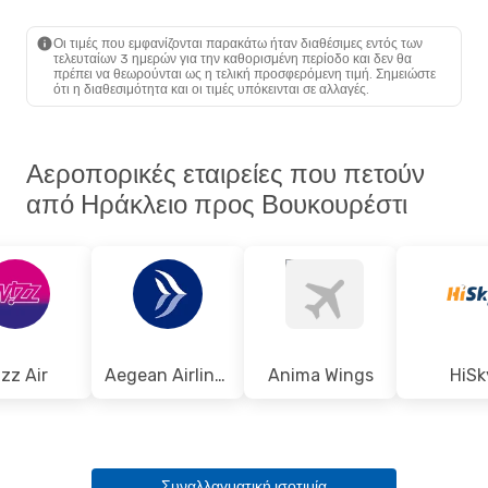
HER
- BUH
Wizz Air Malta
Άμεση
BUH
- HER
Οι τιμές που εμφανίζονται παρακάτω ήταν διαθέσιμες εντός των
τελευταίων 3 ημερών για την καθορισμένη περίοδο και δεν θα
πρέπει να θεωρούνται ως η τελική προσφερόμενη τιμή. Σημειώστε
ότι η διαθεσιμότητα και οι τιμές υπόκεινται σε αλλαγές.
Αεροπορικές εταιρείες που πετούν
από Ηράκλειο προς Βουκουρέστι
zz Air
Aegean Airlines
Anima Wings
HiSk
Συναλλαγματική ισοτιμία